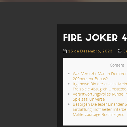
FIRE JOKER 
15 de Dezembro, 2023
S
Content
Was Versteht Man In Dem Ve
200percent Bonus?
Irgendwo Bin der ansicht Mei
Freispiele Abzüglich Umsatzb
Verantwortungsvolles Runde Ino
Spielsaal Universe
Besorgen Die leser Einander 5
Einzahlung Inoffizieller mitarbe
Maklercourtage Brachliegend