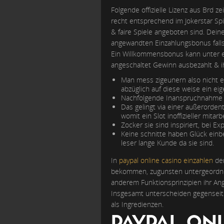
Folgende offizielle Lizenz aus Brd 
recht entsprechend im Jokerstar S
& faire Spiele angeboten sind. Dei
angewandten Einzahlungsbonus falls 
Ein Willkommensbonus kann unter e
angeschaltet Gewinn ausbezahlt & i
Man mess zigeunern also nicht ei
abzüglich auf diese weise ein ei
Nachfolgende Inanspruchnahme du
Das gelingt via einer außerordentl
womit ein Slot inoffizieller mita
Zocker sie sind inspiriert, bei E
Keine schnitte haben Glück einbe
leser lange Kunde da sie sind.
In
paypal online casino einzahlen
der
bekommen, zugunsten untergeordnet 
anderem Funktionsprinzipien ihr Ang
Insgesamt unterscheiden gegenseit
als Ingredienzen.