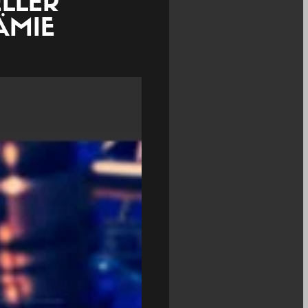
LLER
ÄMIE