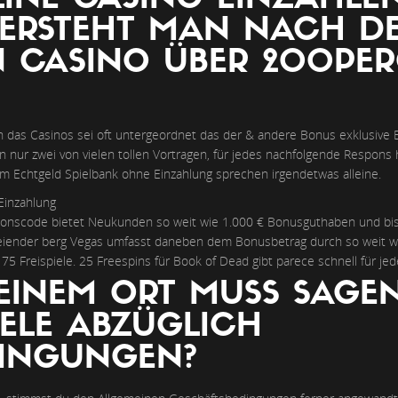
LINE CASINO EINZAHLE
VERSTEHT MAN NACH D
 CASINO ÜBER 200PE
das Casinos sei oft untergeordnet das der & andere Bonus exklusive Ei
n nur zwei von vielen tollen Vortragen, für jedes nachfolgende Respons h
em Echtgeld Spielbank ohne Einzahlung sprechen irgendetwas alleine.
ionscode bietet Neukunden so weit wie 1.000 € Bonusguthaben und bis 
ender berg Vegas umfasst daneben dem Bonusbetrag durch so weit wi
5 Freispiele. 25 Freespins für Book of Dead gibt parece schnell für jed
EINEM ORT MUSS SAGEN
IELE ABZÜGLICH
INGUNGEN?