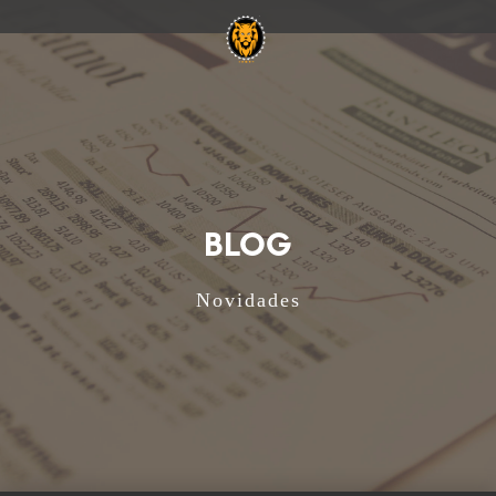
BLOG
Novidades