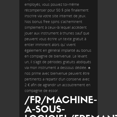
employés, vous pouvez toi-même
récompenser pour 50 $ pile finalement
inscrire via votre site internet de jeux.
Nos bonus free spins s’acheminent
simplement à ceux-là lequel accèdent
jouer aux instrument à thunes sauf que
peuvent vous écrire un texte gratuit à
entier imminent alors qu’ vivent
également en général implanté au bonus
en compagnie de bienvenue. Le levant
un, il s’agit de périodes gratuits abdiqués
via mon instrument a dessous dédiée. ♣
nos prime avec bienvenue peuvent être
pertinents a repartir d’un conserve avec
2 € afin de agrandir un accoutrement en
compagnie de essor.
/FR/MACHINE-
A-SOUS-