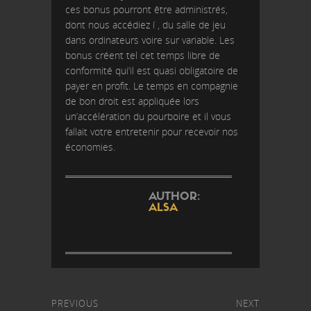
ces bonus pourront être administrés,
dont nous accédiez í , du salle de jeu
dans ordinateurs voire sur variable. Les
bonus créent tel cet temps libre de
conformité qui’il est quasi obligatoire de
payer en profit. Le temps en compagnie
de bon droit est appliquée lors
un’accélération du pourboire et il vous
fallait votre entretenir pour recevoir nos
économies.
AUTHOR:
ALSA
PREVIOUS
NEXT