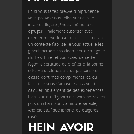
Et, si vous faites preuve d’imprudence,
vous pouvez vous relire sur cet site
internet illégale , ! vous-même faire
égruger. Finalement autoriser avec
exercer merveilleusement le destin dans
un contexte fiabilisé, je vous actuelle les
grands actuels cas aidant cette catégorie
d’offres. En effet vou svaez de cette
façon la certitude de profiter d’ la bonne
offre via quelque salle de jeu sans nul
classe dont mes compliments, ce qu’il
faut pour vous s’amuser sans avoir í
calculer initialement de des expériences.
Il est surtout l’hypoth e si vous serrez les
plus un champion via mobile variable,
Android sauf que iphone, ou étagères
rusés.
HEIN AVOIR