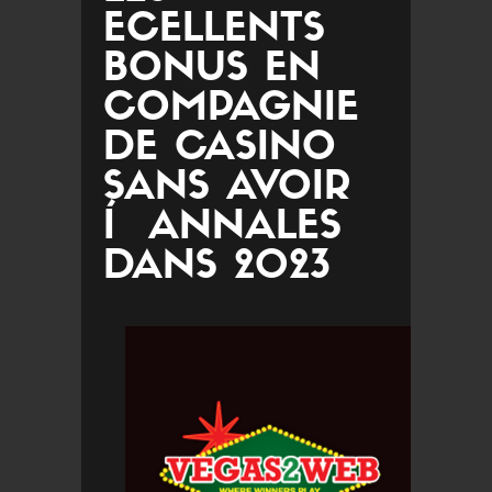
ECELLENTS
BONUS EN
COMPAGNIE
DE CASINO
SANS AVOIR
Í ANNALES
DANS 2023