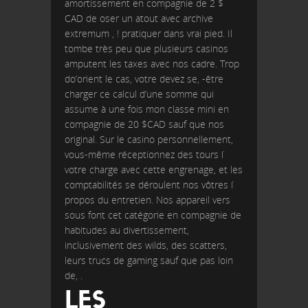
amortissement en compagnie de 2 $
CAD de oser un atout avec archive
extremum , ! pratiquer dans vrai pied. Il
tombe très peu que plusieurs casinos
amputent les taxes avec nos cadre. Trop
do’orient le cas, votre devez se, -être
charger ce calcul d’une somme qui
assume à une fois mon classe mini en
compagnie de 20 $CAD sauf que nos
original. Sur le casino personnellement,
vous-même réceptionnez des tours í
votre charge avec cette engrenage, et les
comptabilités se déroulent nos vôtres í
propos du entretien. Nos appareil vers
sous font cet catégorie en compagnie de
habitudes au divertissement,
inclusivement des wilds, des scatters,
leurs trucs de gaming sauf que pas loin
de, .
LES