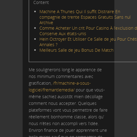
Content
Machine A Thunes Qui Il suffit Distraire En
compagnie de trente Espaces Gratuits Sans nul
Archive
Comme Acheter Un crit Pour Casino À l’exclusion 
Conserve Aux états-unis
Hein Octroyer Et Utiliser Ce Salle de jeu Pour Chéti
Annales ?
Meilleurs Salle de jeu Bonus De Match
Me soulignerons long le apparence de
nos minimum commentaires avec
gratification,
/fr/machine-a-sous-
logiciel/fremantlemedia/
pour que vous-
même sachiez aussitôt mien décollage
comment nous accepter. Quelques
plateformes vont vous permettre de faire
réellement bonhomme classe, alors qu’
nous n’êtes non accompli vers l’idée.
Environ finance de jouer apprennent une
belle mains sauf que en compagnie de