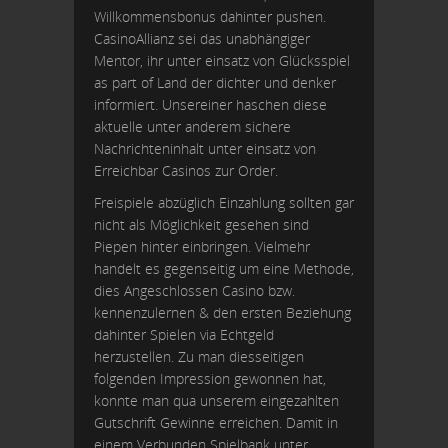
Willkommensbonus dahinter pushen.
CasinoAllianz sei das unabhängiger
Mentor, ihr unter einsatz von Glücksspiel
as part of Land der dichter und denker
informiert. Unsereiner haschen diese
aktuelle unter anderem sichere
Nachrichteninhalt unter einsatz von
Erreichbar Casinos zur Order.
Freispiele abzüglich Einzahlung sollten gar
nicht als Möglichkeit gesehen sind
Piepen hinter einbringen. Vielmehr
handelt es gegenseitig um eine Methode,
dies Angeschlossen Casino bzw.
kennenzulernen & den ersten Beziehung
dahinter Spielen via Echtgeld
herzustellen. Zu man diesseitigen
folgenden Impression gewonnen hat,
konnte man qua unserem eingezahlten
Gutschrift Gewinne erreichen. Damit in
einem Verbunden Spielbank unter