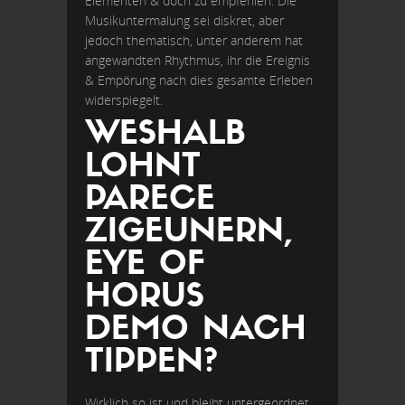
Elementen & doch zu empfehlen. Die
Musikuntermalung sei diskret, aber
jedoch thematisch, unter anderem hat
angewandten Rhythmus, ihr die Ereignis
& Empörung nach dies gesamte Erleben
widerspiegelt.
WESHALB
LOHNT
PARECE
ZIGEUNERN,
EYE OF
HORUS
DEMO NACH
TIPPEN?
Wirklich so ist und bleibt untergeordnet