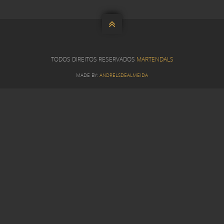

TODOS DIREITOS RESERVADOS
MARTENDALS
MADE BY:
ANDRELSDEALMEIDA