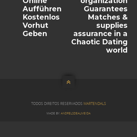
Online
organization
Aufführen
Guarantees
Kostenlos
Matches &
Vorhut
supplies
Geben
assurance in a
Chaotic Dating
world

TODOS DIREITOS RESERVADOS
MARTENDALS
MADE BY:
ANDRELSDEALMEIDA