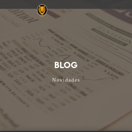
BLOG
Novidades