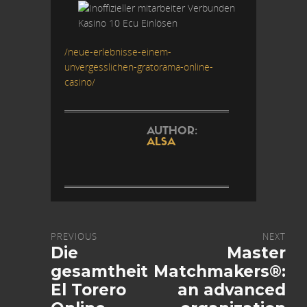
/neue-erlebnisse-einem-
unvergesslichen-gratorama-online-
casino/
AUTHOR:
ALSA
PREVIOUS
NEXT
Die
Master
gesamtheit
Matchmakers®:
El Torero
an advanced