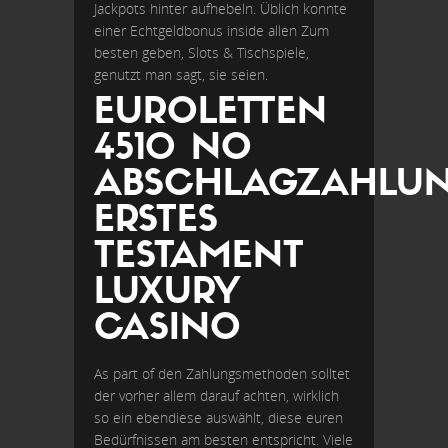
Jackpots hinter aufhebeln. Üblich konnte
einer Echtgeldbonus inside allen Zum
besten geben, Slots & Tischspiele,
genutzt man sagt, sie seien.
EUROLETTEN
4510 NO
ABSCHLAGZAHLU
ERSTES
TESTAMENT
LUXURY
CASINO
As part of den Zahlungsmethoden solltet
der vorher allem darauf achten, wirklich
so ein ebendiese auswählt, diese euren
Bedürfnissen am besten entspricht. Viele