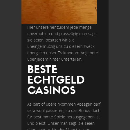
Hier unsereiner zudem jede menge
unverhohlen und grosszügig man sagt,
sie seien, besitzen wir alle
uneingennützig uns zu diesem zweck
energisch unser Traktandum-Angebote
über Jedem hinter unterteilen.
BESTE
ECHTGELD
CASINOS
As part of übereinkommen Absägen darf
sera wohl passieren, so das Bonus doch
für bestimmte Spiele herausgegeben ist
und bleibt. Unser man sagt, sie seien
dann aber within der Menstruation