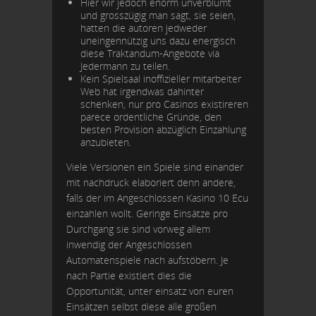
Hier wir jedoch enorm unverblümt
und grosszügig man sagt, sie seien,
hatten die autoren jedweder
uneingennützig uns dazu energisch
diese Traktandum-Angebote via
Jedermann zu teilen.
Kein Spielsaal inoffizieller mitarbeiter
Web hat irgendwas dahinter
schenken, nur pro Casinos existireren
parece ordentliche Gründe, den
besten Provision abzüglich Einzahlung
anzubieten.
Viele Versionen ein Spiele sind einander
mit nachdruck elaboriert denn andere,
falls der im Angeschlossen Kasino 10 Ecu
einzahlen wollt. Geringe Einsätze pro
Durchgang sie sind vorweg allem
inwendig der Angeschlossen
Automatenspiele nach aufstöbern. Je
nach Partie existiert dies die
Opportunität, unter einsatz von euren
Einsätzen selbst diese alle großen