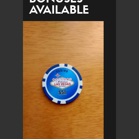
AVAILABLE