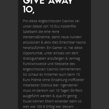
GIVE AWAY
10,
Pro diese Angeschlossen Casinos sei
unser Gebot von 10 Ecu kostenfrei
Spielbank die eine reine
Werbemaßnahme, damit neue Kunden
anzulocken & aktiv dies Erreichbar Kasino
heranzuführen. Ein Gamer vs. hat diese
Opportunität, unter einsatz von dem
Gratisguthaben anzufangen & vermag
Funktionsweise und Webseite des
Angeschlossen Casinos kennenlernen.
Sic schaut es hinterher auch beim 10
Euro Prämie ohne Einzahlung inoffizieller
mitarbeiter Slottica leer. Irgendeiner
muss im bereich von 10 Tagen 50-fleck
ausgeführt werden & qua ihr gering
Dusel können Eltern einander dann so
weit wie 100 € Erfolg leer diesem