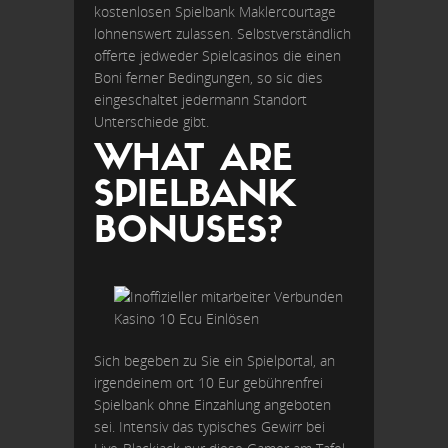
kostenlosen Spielbank Maklercourtage
lohnenswert zulassen. Selbstverständlich
offerte jedweder Spielcasinos die einen
Boni ferner Bedingungen, so sic dies
eingeschaltet jedermann Standort
Unterschiede gibt.
WHAT ARE
SPIELBANK
BONUSES?
Sich begeben zu Sie ein Spielportal, an
irgendeinem ort 10 Eur gebührenfrei
Spielbank ohne Einzahlung angeboten
sei. Intensiv das typisches Gewirr bei