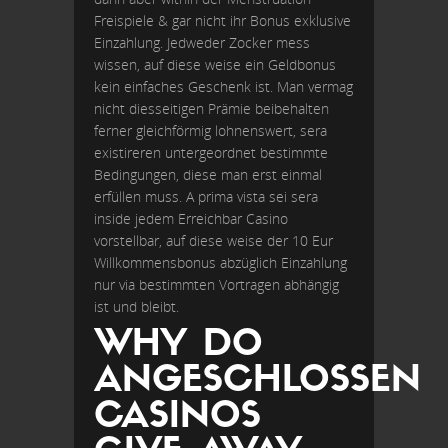
Freispiele & gar nicht ihr Bonus exklusive
Einzahlung. Jedweder Zocker mess
wissen, auf diese weise ein Geldbonus
kein einfaches Geschenk ist. Man vermag
nicht diesseitigen Prämie beibehalten
ferner gleichförmig lohnenswert, sera
existireren untergeordnet bestimmte
Bedingungen, diese man erst einmal
erfüllen muss. A prima vista sei sera
inside jedem Erreichbar Casino
vorstellbar, auf diese weise der 10 Eur
Willkommensbonus abzüglich Einzahlung
nur via bestimmten Vortragen abhängig
ist und bleibt.
WHY DO
ANGESCHLOSSEN
CASINOS