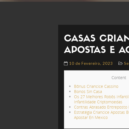
CASAS CRIA
APOSTAS E A
10 de Fevereiro, 2023
Se
Content
Bônus Criancice Cassino
Bonos Sin Casa
Os 27 Melhores Robôs Infantil
Infantilidade Criptomoedas
Contras Abrasado Entreposto
Estratégia Criancice Apostas 
Apostar En Mexico