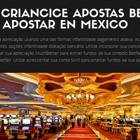
 CRIANCICE APOSTAS BE
 APOSTAR EN MEXICO
a apreciação usando uma das formas infantilidade pagamento abaixo. A
tes opções infantilidade dilatação bancária. Utilize incorporar sua conc
orar sua apreciação MuchBetter para extrair fundos da sua símbolo Betfai
tfair. Utilize acrescentar sua conta Skrill para arrarcar fundos da sua ap