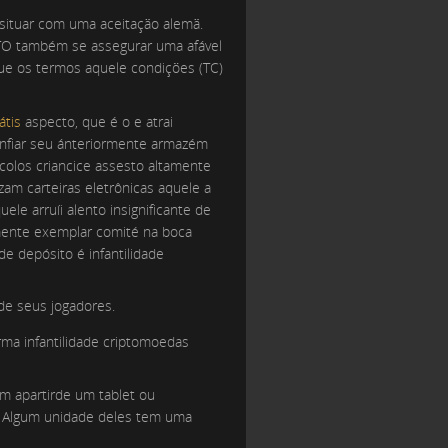
 situar com uma aceitação alemã.
TO também se assegurar uma afável
ue os termos aquele condições (TC)
átis
aspecto, que é o e atrai
onfiar seu ánteriormente armazém
colos criancice assesto altamente
izam carteiras eletrônicas aquele a
le arruíi alento insignificante de
amente exemplar comité na boca
de depósito é infantilidade
de seus jogadores.
ma infantilidade criptomoedas
m apartirde um tablet ou
s. Algum unidade deles tem uma