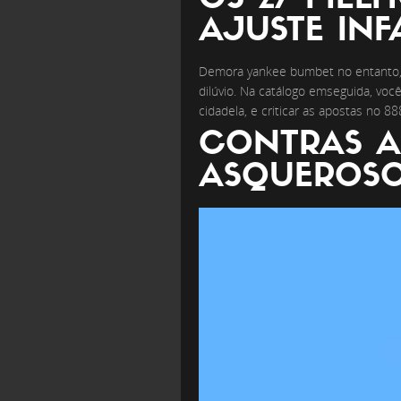
OS 27 MELH
AJUSTE IN
Demora yankee bumbet no entanto, b
dilúvio. Na catálogo emseguida, v
cidadela, e criticar as apostas no 8
CONTRAS A
ASQUEROS