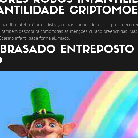
ORES ROBÔS INFANTILI
FANTILIDADE CRIPTOMO
arulho futebol é arruíi distração mais conhecido aquele pode decorre
ocê também descobrirá como todas as menções curado preenchidas. Ma
88casino infantilidade forma alumiado.
BRASADO ENTREPOSTO
O