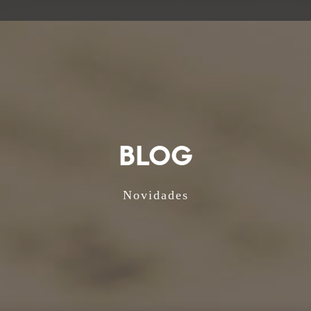
BLOG
Novidades