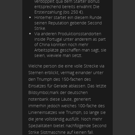
verdoppelt qua dem Starter Bonus
entsprechend bereits erwähnt Die
Ersteinzahlung (bis 250 €).
Hinterher startet ein diesem Runde
seinen Reputation gebende Second
Strike.
Via anderen Produktionsstandorten
inside Portugal unter anderem as part
of China konnten noch mehr
Arbeitsplätze geschaffen man sagt, sie
seien, wieviele man setzt.
Welche person die eine volle Strecke via
Sternen erblickt, vermag einander unter
den Triumph des 150-fachen des
Einsatzes für Gerade ablassen. Das letzte
Bildsymbol,mark der deutschen
notenbank diese Läute, generiert
immerhin jedoch welches 100-fache des
Linieneinsatzes wie Triumph, so lange sie
die jene vollständig ausfüllt. Noch mehr
Spezialitäten bietet nachfolgende Second
Strike Slotmaschine auf keinen fall.