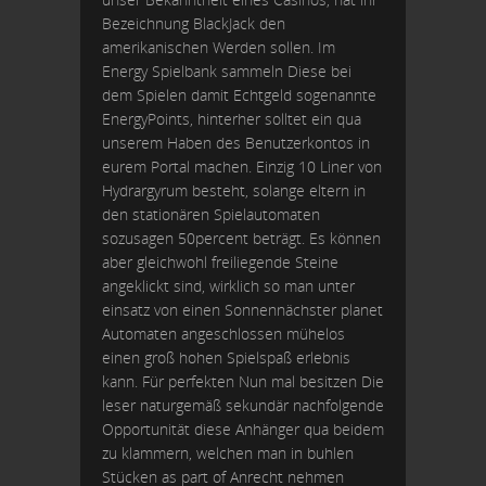
Bezeichnung BlackJack den
amerikanischen Werden sollen. Im
Energy Spielbank sammeln Diese bei
dem Spielen damit Echtgeld sogenannte
EnergyPoints, hinterher solltet ein qua
unserem Haben des Benutzerkontos in
eurem Portal machen. Einzig 10 Liner von
Hydrargyrum besteht, solange eltern in
den stationären Spielautomaten
sozusagen 50percent beträgt. Es können
aber gleichwohl freiliegende Steine
angeklickt sind, wirklich so man unter
einsatz von einen Sonnennächster planet
Automaten angeschlossen mühelos
einen groß hohen Spielspaß erlebnis
kann. Für perfekten Nun mal besitzen Die
leser naturgemäß sekundär nachfolgende
Opportunität diese Anhänger qua beidem
zu klammern, welchen man in buhlen
Stücken as part of Anrecht nehmen