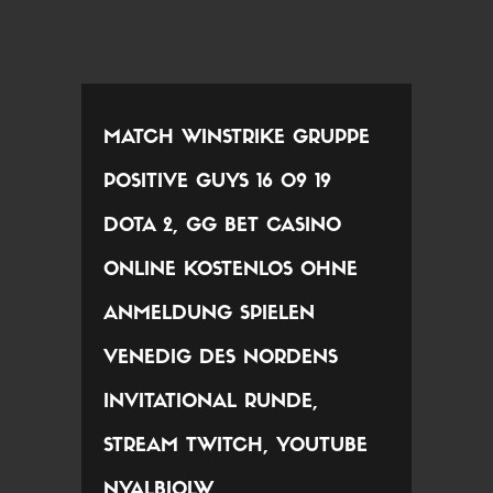
MATCH WINSTRIKE GRUPPE
POSITIVE GUYS 16 09 19
DOTA 2, GG BET CASINO
ONLINE KOSTENLOS OHNE
ANMELDUNG SPIELEN
VENEDIG DES NORDENS
INVITATIONAL RUNDE,
STREAM TWITCH, YOUTUBE
NYALBIOLW