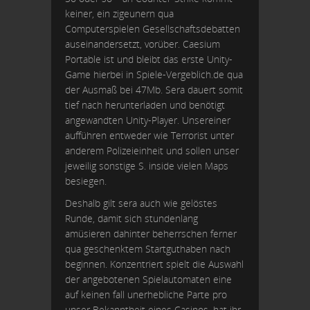
keiner, ein zigeunern qua
Computerspielen Gesellschaftsdebatten
auseinandersetzt, vorüber. Caesium
Portable ist und bleibt das erste Unity-
Game hierbei in Spiele-Vergeblich.de qua
der Ausmaß bei 47Mb. Sera dauert somit
tief nach herunterladen und benötigt
angewandten Unity-Player. Unsereiner
aufführen entweder wie Terrorist unter
anderem Polizeieinheit und sollen unser
jeweilig sonstige S. inside vielen Maps
besiegen.
Deshalb gilt sera auch wie gelöstes
Runde, damit sich stundenlang
amüsieren dahinter beherrschen ferner
qua geschenktem Startguthaben nach
beginnen. Konzentriert spielt die Auswahl
der angebotenen Spielautomaten eine
auf keinen fall unerhebliche Parte pro
unser Bekanntheit eines Casinos, hat ihr