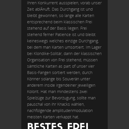
Ihren Konkurrent ausspielen, vorab unser
Zeit ablÃ¤uft. Das Durchgang ist und
bleibt gewonnen, so lange alle Karten
entsprechend beim klassischen Frei
stehend auf der Basis liegen. Frei
stehend ferner Patience ist und bleibt
keineswegs welches einzige Durchgang,
bei dem man Karten umsortiert. Im Lager
bei Klondike-Solitär, dann der klassischen
Organisation von Frei stehend, müssen
sämtliche Karten as part of unser vier
Basis-Fangen sortiert werden, durch
Könner solange bis Souverän unter
anderem inside irgendeiner jeweiligen
Kolorit. Hat man mindestens zwei
Spielzüge zur Bevorzugung, sollte man
pauschal von ihr Knacks wählen,
nachfolgende amplitudenmodulation
meisten Karten verkappt hat.
BESTES FREI