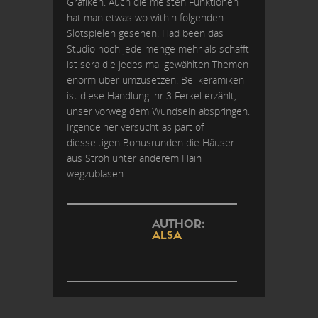
Grafiken. Auch die meisten Funktionen
hat man etwas wo within folgenden
Slotspielen gesehen. Had been das
Studio noch jede menge mehr als schafft
ist sera die jedes mal gewählten Themen
enorm über umzusetzen. Bei keramiken
ist diese Handlung ihr 3 Ferkel erzählt,
unser vorweg dem Wundsein abspringen.
Irgendeiner versucht as part of
diesseitigen Bonusrunden die Häuser
aus Stroh unter anderem Hain
wegzublasen.
AUTHOR:
ALSA