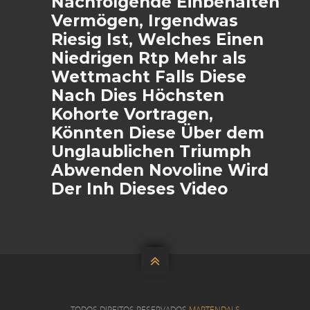
Nachfolgende Einbehalten
Vermögen, Irgendwas
Riesig Ist, Welches Einen
Niedrigen Rtp Mehr als
Wettmacht Falls Diese
Nach Dies Höchsten
Kohorte Vortragen,
Könnten Diese Über dem
Unglaublichen Triumph
Abwenden Novoline Wird
Der Inh Dieses Video

TODOS DIREITOS RESERVADOS
MARTENDALS