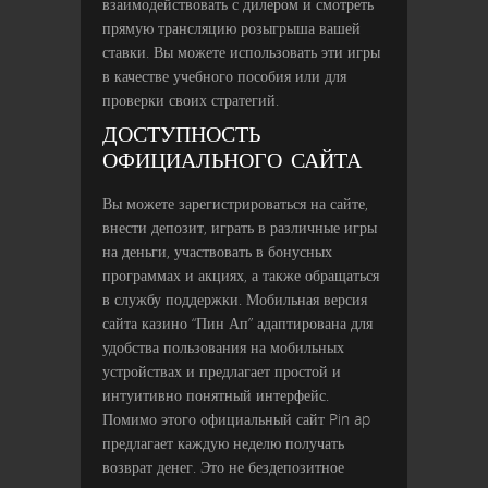
взаимодействовать с дилером и смотреть
прямую трансляцию розыгрыша вашей
ставки. Вы можете использовать эти игры
в качестве учебного пособия или для
проверки своих стратегий.
ДОСТУПНОСТЬ
ОФИЦИАЛЬНОГО САЙТА
Вы можете зарегистрироваться на сайте,
внести депозит, играть в различные игры
на деньги, участвовать в бонусных
программах и акциях, а также обращаться
в службу поддержки. Мобильная версия
сайта казино “Пин Ап” адаптирована для
удобства пользования на мобильных
устройствах и предлагает простой и
интуитивно понятный интерфейс.
Помимо этого официальный сайт Pin ap
предлагает каждую неделю получать
возврат денег. Это не бездепозитное