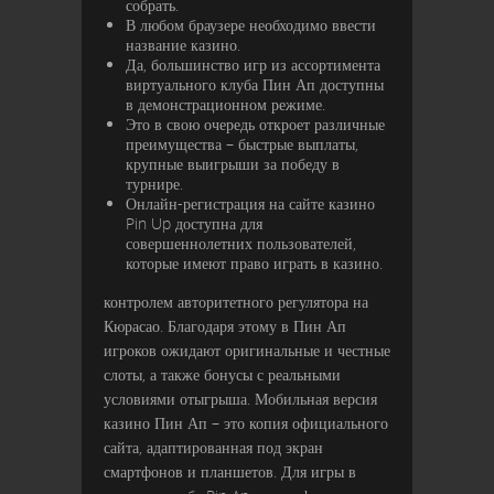
собрать.
В любом браузере необходимо ввести
название казино.
Да, большинство игр из ассортимента
виртуального клуба Пин Ап доступны
в демонстрационном режиме.
Это в свою очередь откроет различные
преимущества – быстрые выплаты,
крупные выигрыши за победу в
турнире.
Онлайн-регистрация на сайте казино
Pin Up доступна для
совершеннолетних пользователей,
которые имеют право играть в казино.
контролем авторитетного регулятора на
Кюрасао. Благодаря этому в Пин Ап
игроков ожидают оригинальные и честные
слоты, а также бонусы с реальными
условиями отыгрыша. Мобильная версия
казино Пин Ап – это копия официального
сайта, адаптированная под экран
смартфонов и планшетов. Для игры в