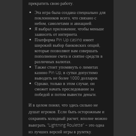
прекратить свою работу.
Эта игра была создана специально для
поклонников всего, что связано с
небом, самолетами и авиацией.
Я выбрал приложение, чтобы меньше
заависеть от интернета.
Платформа Pin Up casino имеет
широкий выбор банковских опций,
которые позволяют вам совершать
пополнение счета и снятие средств в
различных валютах.
Также стоит упомянуть о лимитах
казино Pin Up, в сутки допустимо
выводить не более 1000 долларов.
Однако, только в этом случае, он
сможет начать преследование за
победой и потом вывести деньги.
И в целом понял, что здесь сильно не
душат игроков. Если быть осторожным и
сохранять холодный расчет, вполне можно
выиграть. “Lightning Roulette” – это одна
из лучших версий игры в рулетку.