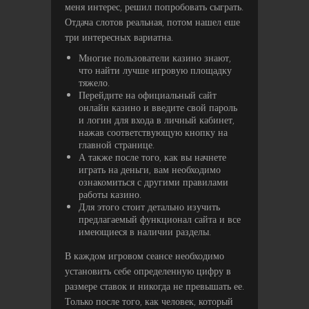
меня интерес, решил попробовать сыграть.
Отдача слотов реальная, потом нашел еше
три интересных вариатна.
Многие пользователи казино знают,
что найти лучше игровую площадку
тяжело.
Перейдите на официальный сайт
онлайн казино и введите свой пароль
и логин для входа в личный кабинет,
нажав соответствующую кнопку на
главной странице.
А также после того, как вы начнете
играть на деньги, вам необходимо
ознакомиться с другими правилами
работы казино.
Для этого стоит детально изучить
предлагаемый функционал сайта и все
имеющиеся в наличии разделы.
В каждом игровом сеансе необходимо
установить себе определенную цифру в
размере ставок и никогда не превышать ее.
Только после того, как человек, который