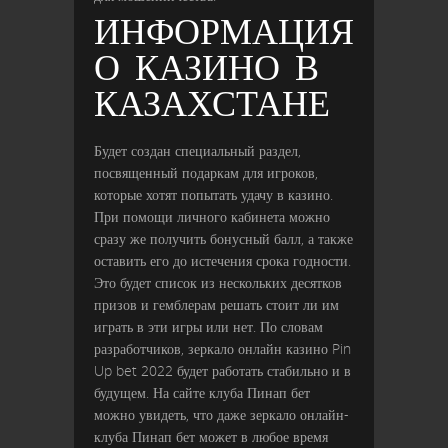
ИНФОРМАЦИЯ
О КАЗИНО В
КАЗАХСТАНЕ
Будет создан специальный раздел,
посвященный подаркам для игроков,
которые хотят попытать удачу в казино.
При помощи личного кабинета можно
сразу же получить бонусный балл, а также
оставить его до истечения срока годности.
Это будет список из нескольких десятков
призов и гемблерам решать стоит ли им
играть в эти игры или нет. По словам
разработчиков, зеркало онлайн казино Pin
Up bet 2022 будет работать стабильно и в
будущем. На сайте клуба Пинап бет
можно увидеть, что даже зеркало онлайн-
клуба Пинап бет может в любое время