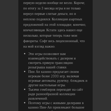
первую неделю вообще не везло. Короче,
по итогу за 3 месяца игры я не только
вернул первые слитые деньги, но и
неплохо поднялся. Коллекция азартных
предложений на этой площадке, конечно,
впечатляющая. Кстати здесь нашел еще
несколько, которые теперь тоже мои
фавориты. Софт весь лицензионный, что
на мой взгляд важно.
Эти игры позволяют вам
взаимодействовать с дилером и
смотреть прямую трансляцию
розыгрыша вашей ставки.
Пин Ап казино предлагает своим
игрокам более 2000 игр, включая
игровые автоматы, рулетку, блэкджек и
другие настольные игры.
Тысячи гемблеров переходят на сайт
ради разнообразной коллекции
развлечений.
Поэтому игры с живыми дилерами в
казино Пин-Ап привлекают большое