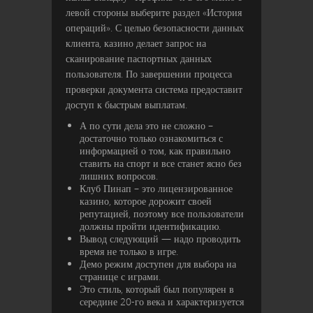
левой стороны выберите раздел «История
операций». С целью безопасности данных
клиента, казино делает запрос на
сканирование паспортных данных
пользователя. По завершении процесса
проверки документа система предоставит
доступ к быстрым выплатам.
А по сути дела это не сложно –
достаточно только ознакомиться с
информацией о том, как правильно
ставить на спорт и все станет ясно без
лишних вопросов.
Клуб Пинап – это лицензированное
казино, которое дорожит своей
репутацией, поэтому все пользователи
должны пройти идентификацию.
Вывод следующий — надо проводить
время не только в игре.
Демо режим доступен для выбора на
странице с играми.
Это стиль, который был популярен в
середине 20-го века и характеризуется