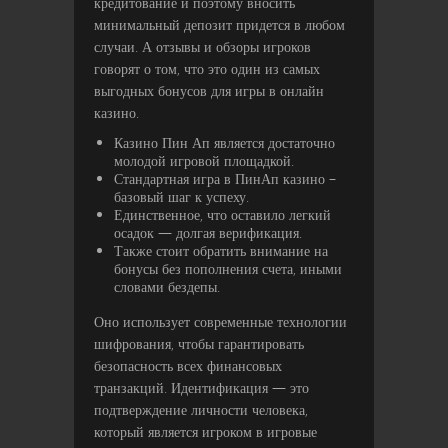
кредитование и поэтому вносить
минимальный депозит придется в любом
случаи. А отзывы и обзоры игроков
говорят о том, что это один из самых
выгодных бонусов для игры в онлайн
казино.
Казино Пин Ап является достаточно
молодой игровой площадкой.
Стандартная игра в ПинАп казино –
базовый шаг к успеху.
Единственное, что оставило легкий
осадок — долгая верификация.
Также стоит обратить внимание на
бонусы без пополнения счета, иными
словами бездепы.
Оно использует современные технологии
шифрования, чтобы гарантировать
безопасность всех финансовых
транзакций. Идентификация — это
подтверждение личности человека,
который является игроком в игровые