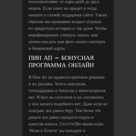
пользователями, от пары дней до двух
недель. Если ответ не придет и тогда,
пишите в службу поддержки сайта. Таким
образом мы проверяем возраст игроков,
их кредитную историю и так далее. Чтобы
верифицировать учетную запись, вам
нужно выслать нам фото своего паспорта
и банковской карты.
ПИН АП – БОНУСНАЯ
ПРОГРАММА ОНЛАЙН
В Пин Ап не нравится цветовое решение
и их реклама. Хотя к выплатам,
техподдержке и бонусам у меня вопросов
нет. Я был на слотссити и на слотокинге,
у них ничего подобного нет, Даже если не
отыграю, все равно беру. Тем более эти
деньги все равно придется отдать в
качестве налога. [newline]Во время игры
“Ночи в Египте” вы попадете в