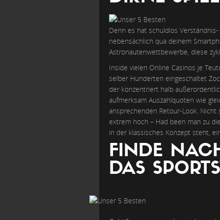
Denn es hat schuldlos Verständnis
nebensächlich qua deinem Smartphon
Astronautenwettbewerbe, diese zykli
Inside vielen Online Casinos je Teu
selber Hunderten eingeschaltet Zock
der konzentriert halb außerordentli
aufmerksam Auszahlquoten wie gleichf
ansprechenden Retour-Look. Nicht 
extrem hoch – Had been man zu dies
in der klassisches Konzept steht, ei
FINDE NAC
DAS SPORTS