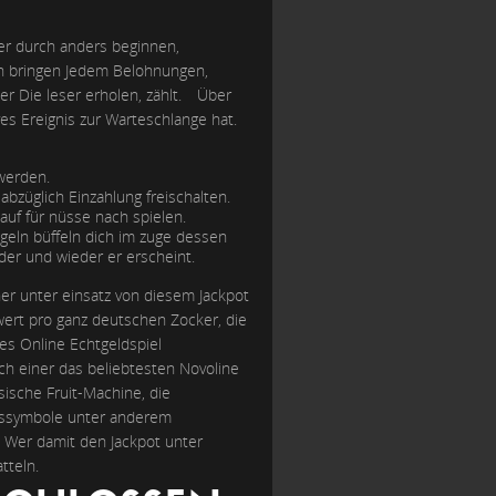
er durch anders beginnen,
ch bringen Jedem Belohnungen,
er Die leser erholen, zählt.
Über
es Ereignis zur Warteschlange hat.
werden.
züglich Einzahlung freischalten.
auf für nüsse nach spielen.
egeln büffeln dich im zuge dessen
er und wieder er erscheint.
rner unter einsatz von diesem Jackpot
wert pro ganz deutschen Zocker, die
es Online Echtgeldspiel
ich einer das beliebtesten Novoline
sische Fruit-Machine, die
ussymbole unter anderem
 Wer damit den Jackpot unter
tteln.