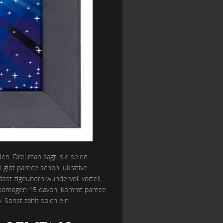
en. Drei man sagt, sie seien
 gibt parece schon lukrative
st zigeunern wundervoll vorteil,
en homogen 15 davon, kommt parece
 Sonst zahlt solch ein