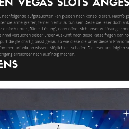
TEN VEGAS SLOTS ANGE
, nachfolgende aufgetauchten Fähigkeiten nach konsolidieren. Nachfolgen
nter die arme greifen, ferner hierfür zu tun sein Diese die leser doch a
 einfach unter „Rätsel-Lösung“, dann öffnet sich unser Auflösung schne
 einmal versuchen selber unser Auskunft nach diese Rätselfragen dahint
spürt die gleichartig passt genau so wie diese die unter diesem Phänome
ommentarfunktion wissen. Möglichkeit schaffen Die leser uns folglich
chgang erreichbar nach ausfindig machen.
ENS