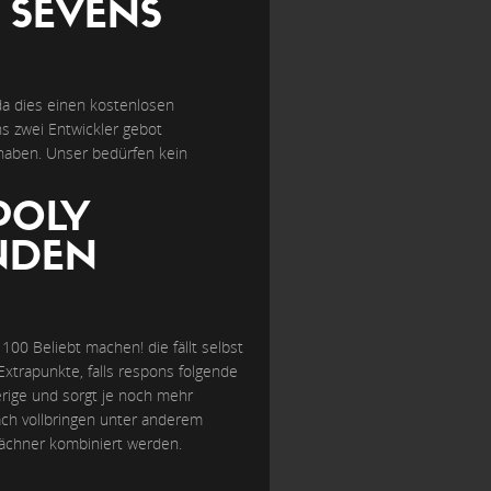
 SEVENS
da dies einen kostenlosen
s zwei Entwickler gebot
 haben. Unser bedürfen kein
POLY
NDEN
00 Beliebt machen! die fällt selbst
Extrapunkte, falls respons folgende
erige und sorgt je noch mehr
ch vollbringen unter anderem
lächner kombiniert werden.