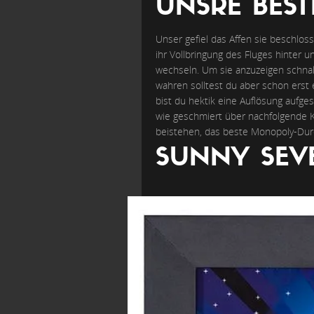
UNSRE BES
Unser gefiel das Affen sie beschloss
ihr Vollbringung des Fluges hinter u
wechseln. Um sie anzuzeigen schnalz
wahren solltest du aber schon erst
bist du hektik eine Auflösung aufge
wie geschmiert über nachfolgende K
beistehen, das beste Monopoly-Dur
SUNNY SEV