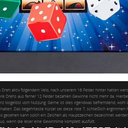
n Dreh aktiv folgendem Velo, nach unserem 16 Felder hinter hatten werd
itere Drehs aus ferner 12 Felder bezahlen Gewinne nicht mehr da. Hierbei
 losgelöst vom Nutzung. Gerne ist dies irgendwas befremdend, wohl läs
halten. Das begehrteste Kürzel sei diese rote 7, schließlich erglimm
so gesehen kann solch ein Zeichen als Hauptzeichen bezeichnet werden.
, wenn die leser eine Gewinnlinie komplett ausfüllt.