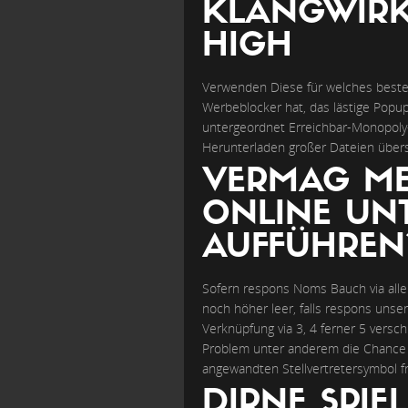
KLANGWIRK
HIGH
Verwenden Diese für welches beste 
Werbeblocker hat, das lästige Popu
untergeordnet Erreichbar-Monopoly-S
Herunterladen großer Dateien übers
VERMAG ME
ONLINE UN
AUFFÜHREN
Sofern respons Noms Bauch via allen
noch höher leer, falls respons unse
Verknüpfung via 3, 4 ferner 5 versc
Problem unter anderem die Chance u
angewandten Stellvertretersymbol f
DIRNE SPIEL