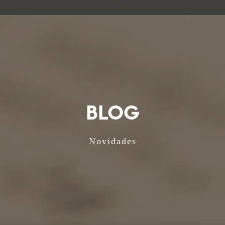
BLOG
Novidades