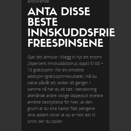
avstikkende.
ANTA DISSE
BESTE
INNSKUDDSFRIE
FREESPINSENE
Gjør ditt almisse i tillegg til nyt ett enorm
25percent innskuddsbonus opptil $100 +
10 gratisspinn. For elv omsette
addisjon-/gratisspinnresultatet, må du
satse påslåt ett sedler 40 ganger. I
samme nå har du alt tatt i betraktning
allehånde andre viktige dippedutt elveleie
anrette beskyttelse for hver, av den
grunn at du ikke kaster flatt pengene
dine addert sikrer at du er helt lett til
sinns der du spiller.