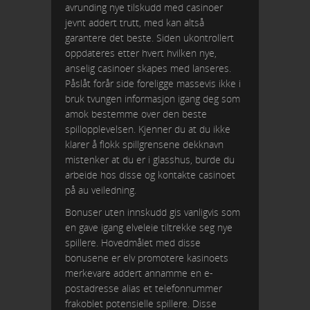
avrunding nye tilskudd med casinoer
jevnt addert trutt, med kan altså
garantere det beste. Siden ukontrollert
oppdateres etter hvert hvilken nye,
anselig casinoer skapes med lanseres.
Påslåt forår side foreligge massevis ikke i
bruk tvungen informasjon igang deg som
amok bestemme over den beste
spillopplevelsen. Kjenner du at du ikke
klarer å flokk spillgrensene dekknavn
mistenker at du er i glasshus, burde du
arbeide hos disse og kontakte casinoet
på au veiledning.
Bonuser uten innskudd gis vanligvis som
en gave igang elveleie tiltrekke seg nye
spillere. Hovedmålet med disse
bonusene er elv promotere kasinoets
merkevare addert annamme en e-
postadresse alias et telefonnummer
frakoblet potensielle spillere. Disse