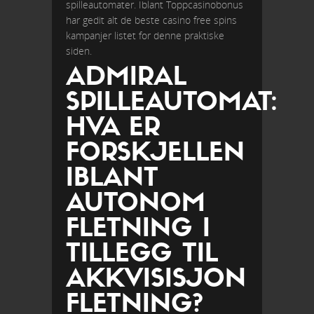
spilleautomater. Iblant Toppcasinobonus
har gedit alt de beste casino free spins
kampanjer listet for denne praktiske
siden.
ADMIRAL
SPILLEAUTOMAT:
HVA ER
FORSKJELLEN
IBLANT
AUTONOM
FLETNING I
TILLEGG TIL
AKKVISISJON
FLETNING?