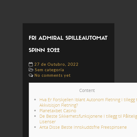
FRI ADMIRAL SPILLEAUTOMAT
SPINN 2022
27 de Outubro, 2022
Sem categoria
No comments yet
Content
Hva Er Forskjellen Iblant Autonom Fletning I tillegg t
Akkvisisjon Fletning?
Planetaxbet Casino
De Beste Sikkerhetsfunksjonene I tillegg til Påliteli
Lisenser
Anta Disse Beste Innskuddsfrie Freespinsene