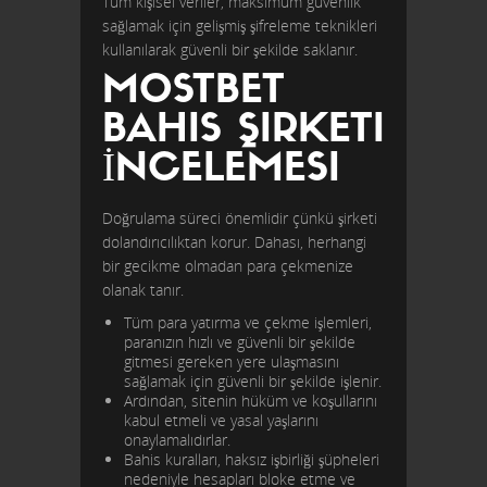
Tüm kişisel veriler, maksimum güvenlik
sağlamak için gelişmiş şifreleme teknikleri
kullanılarak güvenli bir şekilde saklanır.
MOSTBET
BAHIS ŞIRKETI
İNCELEMESI
Doğrulama süreci önemlidir çünkü şirketi
dolandırıcılıktan korur. Dahası, herhangi
bir gecikme olmadan para çekmenize
olanak tanır.
Tüm para yatırma ve çekme işlemleri,
paranızın hızlı ve güvenli bir şekilde
gitmesi gereken yere ulaşmasını
sağlamak için güvenli bir şekilde işlenir.
Ardından, sitenin hüküm ve koşullarını
kabul etmeli ve yasal yaşlarını
onaylamalıdırlar.
Bahis kuralları, haksız işbirliği şüpheleri
nedeniyle hesapları bloke etme ve