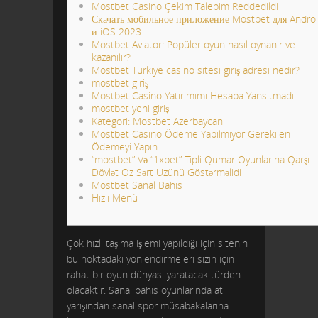
Mostbet Casino Çekim Talebim Reddedildi
Скачать мобильное приложение Mostbet для Andro
и iOS 2023
Mostbet Aviator: Popüler oyun nasıl oynanır ve
kazanılır?
Mostbet Türkiye casino sitesi giriş adresi nedir?
mostbet giriş
Mostbet Casino Yatırımımı Hesaba Yansıtmadı
mostbet yeni giriş
Kategori: Mostbet Azerbaycan
Mostbet Casino Ödeme Yapılmıyor Gerekilen
Ödemeyi Yapın
“mostbet” Və “1xbet” Tipli Qumar Oyunlarına Qarşı
Dövlət Öz Sərt Üzünü Göstərməlidi
Mostbet Sanal Bahis
Hızlı Menü
Çok hızlı taşıma işlemi yapıldığı için sitenin
bu noktadaki yönlendirmeleri sizin için
rahat bir oyun dünyası yaratacak türden
olacaktır. Sanal bahis oyunlarında at
yarışından sanal spor müsabakalarına