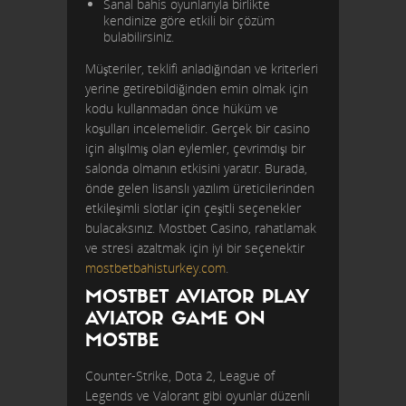
Sanal bahis oyunlarıyla birlikte
kendinize göre etkili bir çözüm
bulabilirsiniz.
Müşteriler, teklifi anladığından ve kriterleri
yerine getirebildiğinden emin olmak için
kodu kullanmadan önce hüküm ve
koşulları incelemelidir. Gerçek bir casino
için alışılmış olan eylemler, çevrimdışı bir
salonda olmanın etkisini yaratır. Burada,
önde gelen lisanslı yazılım üreticilerinden
etkileşimli slotlar için çeşitli seçenekler
bulacaksınız. Mostbet Casino, rahatlamak
ve stresi azaltmak için iyi bir seçenektir
mostbetbahisturkey.com
.
MOSTBET AVIATOR PLAY
AVIATOR GAME ON
MOSTBE
Counter-Strike, Dota 2, League of
Legends ve Valorant gibi oyunlar düzenli