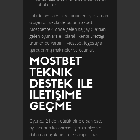
kabul eder.
Lobide ayrıca yeni ve popüler oyunlardan
oluşan bir seçki de bulunmaktadır.
Mostbet’teki önde gelen sağlayıcılardan
gelen oyunlara ek olarak, kendi ürettiği
ürünler de vardır – Mostbet logosuyla
işaretlenmiş makineler ve oyunlar.
MOSTBET
TEKNIK
DESTEK ILE
ILETIŞIME
GEÇME
Oyuncu 21’den düşük bir ele sahipse,
oyuncunun kazanması için krupiyenin
daha da düşük bir – ele sahip olması