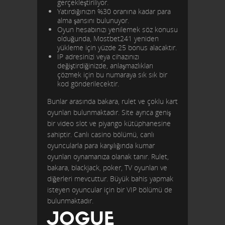
gerçekleştiriliyor.
Yatırdığınızın %30 oranına kadar para
alma şansını bulunuyor.
Oyun hesabınızı yenilemek söz konusu
olduğunda, Mostbet241 yeniden
yükleme için yüzde 25 bonus alacaktır.
IP adresinizi veya cihazınızı
değiştirdiğinizde, anlaşmazlıkları
çözmek için bu numaraya sık sık bir
kod gönderilecektir.
Bunlar arasında bakara, rulet ve çoklu kart
oyunları bulunmaktadır. Site ayrıca geniş
bir video slot ve piyango kütüphanesine
sahiptir. Canlı casino bölümü, canlı
oyuncularla para karşılığında kumar
oyunları oynamanıza olanak tanır. Rulet,
bakara, blackjack, poker, TV oyunları ve
diğerleri mevcuttur. Büyük bahis yapmak
isteyen oyuncular için bir VIP bölümü de
bulunmaktadır.
JOGUE