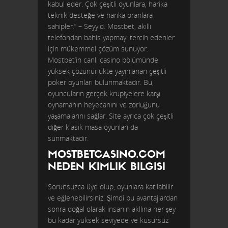
kabul eder. Çok çeşitli oyunlara, harika
teknik desteğe ve harika oranlara
sahipler.” – Seyyid. Mostbet, akıllı
telefondan bahis yapmayı tercih edenler
için mükemmel çözüm sunuyor.
Mostbet’in canlı casino bölümünde
yüksek çözünürlükte yayınlanan çeşitli
poker oyunları bulunmaktadır. Bu,
oyuncuların gerçek krupiyelere karşı
oynamanın heyecanını ve zorluğunu
yaşamalarını sağlar. Site ayrıca çok çeşitli
diğer klasik masa oyunları da
sunmaktadır.
MOSTBETCASINO.COM
NEDEN KIMLIK BILGISI
Sorunsuzca üye olup, oyunlara katılabilir
ve eğlenebilirsiniz. Şimdi bu avantajlardan
sonra doğal olarak insanın akllına her şey
bu kadar yüksek seviyede ve kusursuz