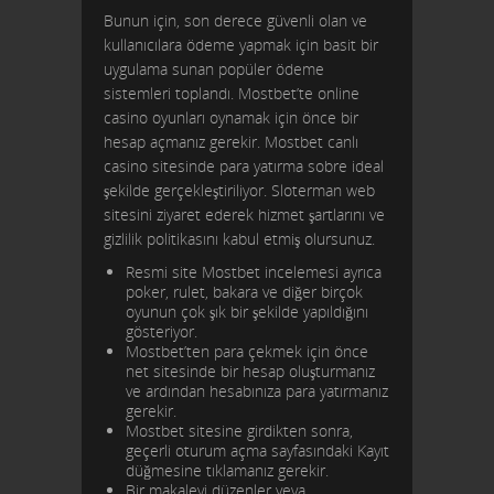
Bunun için, son derece güvenli olan ve
kullanıcılara ödeme yapmak için basit bir
uygulama sunan popüler ödeme
sistemleri toplandı. Mostbet’te online
casino oyunları oynamak için önce bir
hesap açmanız gerekir. Mostbet canlı
casino sitesinde para yatırma sobre ideal
şekilde gerçekleştiriliyor. Sloterman web
sitesini ziyaret ederek hizmet şartlarını ve
gizlilik politikasını kabul etmiş olursunuz.
Resmi site Mostbet incelemesi ayrıca
poker, rulet, bakara ve diğer birçok
oyunun çok şık bir şekilde yapıldığını
gösteriyor.
Mostbet’ten para çekmek için önce
net sitesinde bir hesap oluşturmanız
ve ardından hesabınıza para yatırmanız
gerekir.
Mostbet sitesine girdikten sonra,
geçerli oturum açma sayfasındaki Kayıt
düğmesine tıklamanız gerekir.
Bir makaleyi düzenler veya