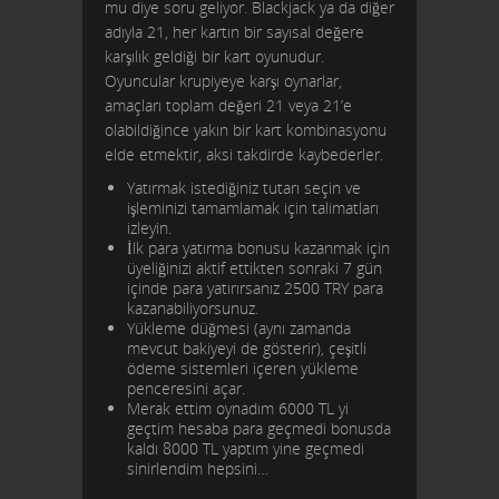
mu diye soru geliyor. Blackjack ya da diğer
adıyla 21, her kartın bir sayısal değere
karşılık geldiği bir kart oyunudur.
Oyuncular krupiyeye karşı oynarlar,
amaçları toplam değeri 21 veya 21’e
olabildiğince yakın bir kart kombinasyonu
elde etmektir, aksi takdirde kaybederler.
Yatırmak istediğiniz tutarı seçin ve
işleminizi tamamlamak için talimatları
izleyin.
İlk para yatırma bonusu kazanmak için
üyeliğinizi aktif ettikten sonraki 7 gün
içinde para yatırırsanız 2500 TRY para
kazanabiliyorsunuz.
Yükleme düğmesi (aynı zamanda
mevcut bakiyeyi de gösterir), çeşitli
ödeme sistemleri içeren yükleme
penceresini açar.
Merak ettim oynadım 6000 TL yi
geçtim hesaba para geçmedi bonusda
kaldı 8000 TL yaptım yine geçmedi
sinirlendim hepsini…