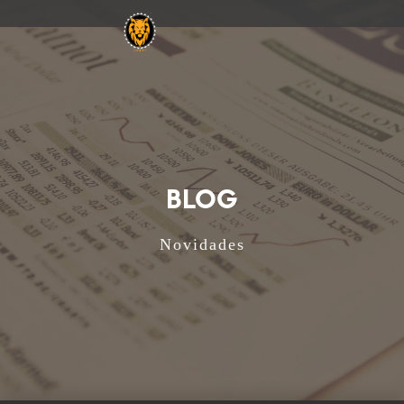
BLOG
Novidades