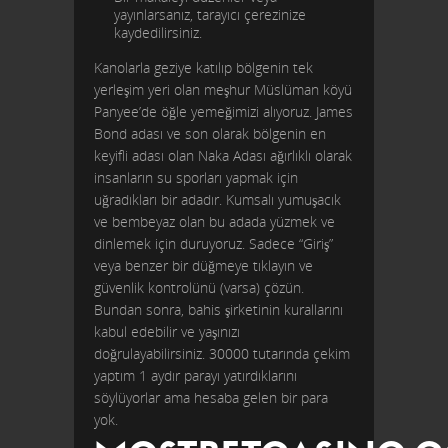
yayınlarsanız, tarayıcı çerezinize
kaydedilirsiniz.
Kanolarla geziye katılıp bölgenin tek
yerleşim yeri olan meşhur Müslüman köyü
Panyee’de öğle yemeğimizi alıyoruz. James
Bond adası ve son olarak bölgenin en
keyifli adası olan Naka Adası ağırlıklı olarak
insanların su sporları yapmak için
uğradıkları bir adadır. Kumsalı yumuşacık
ve bembeyaz olan bu adada yüzmek ve
dinlemek için duruyoruz. Sadece “Giriş”
veya benzer bir düğmeye tıklayın ve
güvenlik kontrolünü (varsa) çözün.
Bundan sonra, bahis şirketinin kurallarını
kabul edebilir ve yaşınızı
doğrulayabilirsiniz. 30000 tutarında çekim
yaptım 1 aydır parayı yatırdıklarını
söylüyorlar ama hesaba gelen bir para
yok.