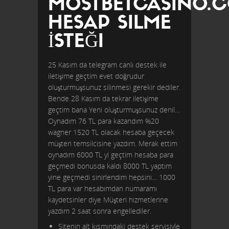
MOSTBETCASINO.
HESAP SILME
İSTEĞI
25 Kasım da telegram canlı destek ile
iletişime geçtim evet doğrudur
oluşturmuşsunuz silinmesi gerekir dediler.
Bende 28 Kasım da tekrar iletişime
geçtim bana Yeni oluşturmuşsunuz denil…
Oynadım 76 TL para kazandım %20
wagner 1520 TL olacak hesaba geçecek
müşteri temsilcisine yazdım. Merak ettim
oynadım 6000 TL yi geçtim hesaba para
geçmedi bonusda kaldı 8000 TL yaptım
yine geçmedi sinirlendim hepsini… 1000
TL para var hesabımdan numaramı
kaydetsinler diye Müşteri hizmetlerine
yazdım 2 saat sonra engellediler.
Sitenin alt kısmındaki destek servisiyle