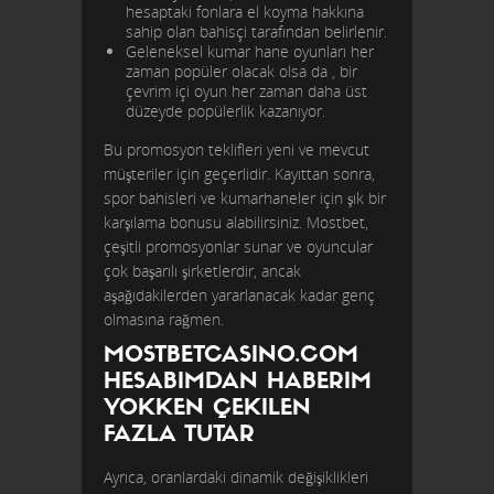
hesaptaki fonlara el koyma hakkına
sahip olan bahisçi tarafından belirlenir.
Geleneksel kumar hane oyunları her
zaman popüler olacak olsa da , bir
çevrim içi oyun her zaman daha üst
düzeyde popülerlik kazanıyor.
Bu promosyon teklifleri yeni ve mevcut
müşteriler için geçerlidir. Kayıttan sonra,
spor bahisleri ve kumarhaneler için şık bir
karşılama bonusu alabilirsiniz. Mostbet,
çeşitli promosyonlar sunar ve oyuncular
çok başarılı şirketlerdir, ancak
aşağıdakilerden yararlanacak kadar genç
olmasına rağmen.
MOSTBETCASINO.COM
HESABIMDAN HABERIM
YOKKEN ÇEKILEN
FAZLA TUTAR
Ayrıca, oranlardaki dinamik değişiklikleri