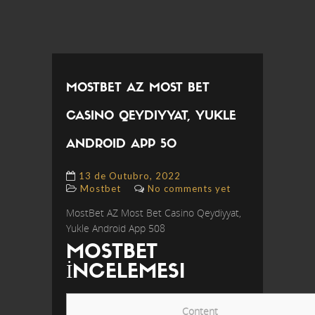
MOSTBET AZ MOST BET
CASINO QEYDIYYAT, YUKLE
ANDROID APP 50
13 de Outubro, 2022
Mostbet
No comments yet
MostBet AZ Most Bet Casino Qeydiyyat,
Yukle Android App 508
MOSTBET
İNCELEMESI
Content