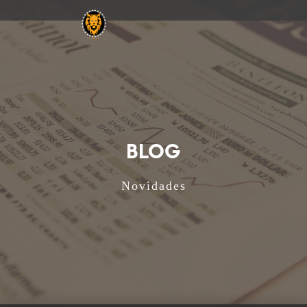
BLOG
Novidades