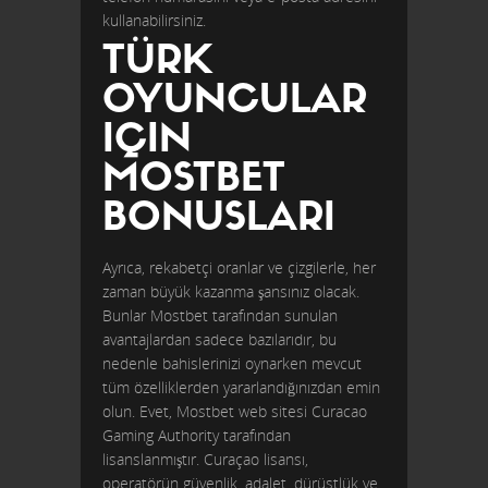
kullanabilirsiniz.
TÜRK
OYUNCULAR
IÇIN
MOSTBET
BONUSLARI
Ayrıca, rekabetçi oranlar ve çizgilerle, her
zaman büyük kazanma şansınız olacak.
Bunlar Mostbet tarafından sunulan
avantajlardan sadece bazılarıdır, bu
nedenle bahislerinizi oynarken mevcut
tüm özelliklerden yararlandığınızdan emin
olun. Evet, Mostbet web sitesi Curacao
Gaming Authority tarafından
lisanslanmıştır. Curaçao lisansı,
operatörün güvenlik, adalet, dürüstlük ve