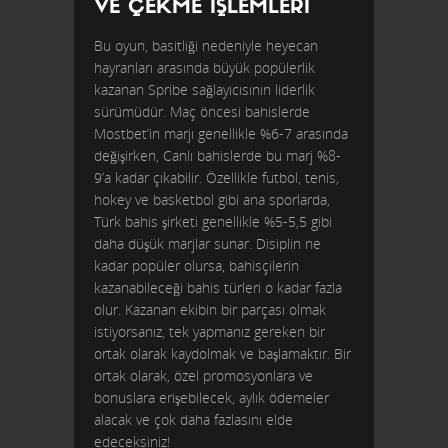
VE ÇEKME IŞLEMLERI
Bu oyun, basitliği nedeniyle heyecan
hayranları arasında büyük popülerlik
kazanan Spribe sağlayıcısının liderlik
sürümüdür. Maç öncesi bahislerde
Mostbet’in marjı genellikle %6-7 arasında
değişirken, Canlı bahislerde bu marj %8-
9’a kadar çıkabilir. Özellikle futbol, tenis,
hokey ve basketbol gibi ana sporlarda,
Türk bahis şirketi genellikle %5-5,5 gibi
daha düşük marjlar sunar. Disiplin ne
kadar popüler olursa, bahisçilerin
kazanabileceği bahis türleri o kadar fazla
olur. Kazanan ekibin bir parçası olmak
istiyorsanız, tek yapmanız gereken bir
ortak olarak kaydolmak ve başlamaktır. Bir
ortak olarak, özel promosyonlara ve
bonuslara erişebilecek, aylık ödemeler
alacak ve çok daha fazlasını elde
edeceksiniz!