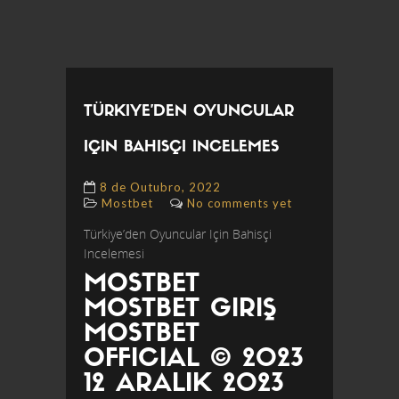
TÜRKIYE’DEN OYUNCULAR
IÇIN BAHISÇI INCELEMES
8 de Outubro, 2022
Mostbet
No comments yet
Türkiye’den Oyuncular Için Bahisçi
Incelemesi
MOSTBET
MOSTBET GIRIŞ
MOSTBET
OFFICIAL ©️ 2023
12 ARALIK 2023