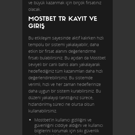
ve büyük kazanmak için birçok fırsatınız
olacak.
MOSTBET TR KAYIT VE
GIRIŞ
Bu etkileşim sayesinde aktif kalırken hızlı
tempolu bir sistemi yakalayabilir, daha
etkin bir fırsat alanını değerlendirme
fırsatı bulabilirsiniz. Bu açıdan da Mostbet
seviyeli bir canlı bahis alanı yakalayarak
hedeflediğiniz tüm kazanımları daha hızlı
değerlendirebilirsiniz. Bu sistemde
verimli, hızlı ve her zaman hedeflerinize
daha uygun bir sistem kurabilirsiniz. Bu
düzeni yakalayıp tanıttığınız sürece,
hızlandırılmış süreci ne olursa olsun
kullanabilirsiniz.
Mostbet’in kullanıcı gizliliğini ve
güvenliğini ciddiye aldığını ve kullanıcı
bilgilerini korumak için sıkı güvenlik