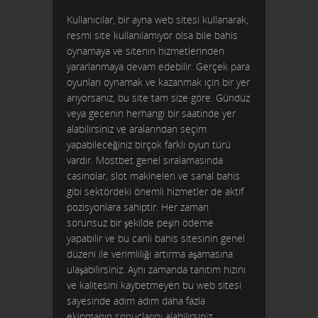
Kullanıcılar, bir ayna web sitesi kullanarak,
resmi site kullanılamıyor olsa bile bahis
oynamaya ve sitenin hizmetlerinden
yararlanmaya devam edebilir. Gerçek para
oyunları oynamak ve kazanmak için bir yer
arıyorsanız, bu site tam size göre. Gündüz
veya gecenin herhangi bir saatinde yer
alabilirsiniz ve aralarından seçim
yapabileceğiniz birçok farklı oyun türü
vardır. Mostbet genel sıralamasında
casinolar, slot makineleri ve sanal bahis
gibi sektördeki önemli hizmetler de aktif
pozisyonlara sahiptir. Her zaman
sorunsuz bir şekilde peşin ödeme
yapabilir ve bu canlı bahis sitesinin genel
düzeni ile verimliliği artırma aşamasına
ulaşabilirsiniz. Aynı zamanda tanıtım hızını
ve kalitesini kaybetmeyen bu web sitesi
sayesinde adım adım daha fazla
ekipmanın sonuçlarını alabilirsiniz.