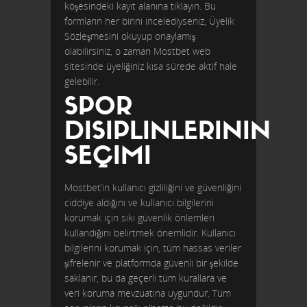
köşesindeki kayıt alanına tıklayın. Bu
formların her birini incelediyseniz, Üyelik
Sözleşmesini okuyup onaylamış
olabilirsiniz, o zaman Mostbet web
sitesinde üyeliğiniz kısa sürede aktif hale
gelebilir.
SPOR
DISIPLINLERININ
SEÇIMI
Mostbet’in kullanıcı gizliliğini ve güvenliğini
ciddiye aldığını ve kullanıcı bilgilerini
korumak için sıkı güvenlik önlemleri
kullandığını belirtmek önemlidir. Kullanıcı
bilgilerini korumak için, tüm hassas veriler
şifrelenir ve platformda güvenli bir şekilde
saklanır, bu da geçerli tüm kurallara ve
veri koruma mevzuatına uygundur. Tüm