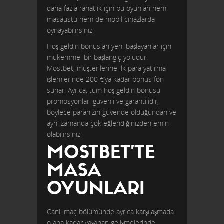
daha fazla rahatlık için bu oyunları hem
masaüstü hem de mobil cihazlarda
oynayabilirsiniz.
Hoş geldin bonusları yeni başlayanlar için
mükemmel bir başlangıç yoludur.
Mostbet, müşterilerine ilk para yatırma
işlemlerinde 200 €’ya kadar bonus fon
sunar. Ayrıca, tüm hoş geldin bonusu
promosyonları güvenli ve garantilidir,
böylece paranızın güvende olduğundan ve
aynı zamanda çok eğlendiğinizden emin
olabilirsiniz.
MOSTBET’TE
MASA
OYUNLARI
Canlı maç bölümünde ayrıca karşılaşmada
o ana kadar yaşanan gelişmelerinde