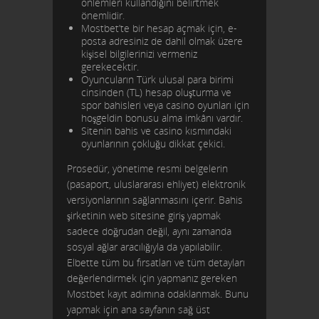
önlemleri kullandığını belirtmek
önemlidir.
Mostbet’te bir hesap açmak için, e-
posta adresiniz de dahil olmak üzere
kişisel bilgilerinizi vermeniz
gerekecektir.
Oyuncuların Türk ulusal para birimi
cinsinden (TL) hesap oluşturma ve
spor bahisleri veya casino oyunları için
hoşgeldin bonusu alma imkânı vardır.
Sitenin bahis ve casino kısmındaki
oyunlarının çokluğu dikkat çekici.
Prosedür, yönetime resmi belgelerin
(pasaport, uluslararası ehliyet) elektronik
versiyonlarının sağlanmasını içerir. Bahis
şirketinin web sitesine giriş yapmak
sadece doğrudan değil, aynı zamanda
sosyal ağlar aracılığıyla da yapılabilir.
Elbette tüm bu fırsatları ve tüm detayları
değerlendirmek için yapmanız gereken
Mostbet kayıt adımına odaklanmak. Bunu
yapmak için ana sayfanın sağ üst