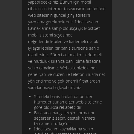
yapabileceksiniz. Bunun için mobil
cihazınızın internet tarayıcısının bölümüne
web sitesinin güncel giriş adresini
yazmanız gerekmektedir. İdeal tasarım
kaynaklarına sahip oldukça şık Mostbet
mobil sistemi sayesinde
değerlendirilebilen ve kademeli olarak
iyileştirilebilen bir bahis sürecine sahip
olabilirsiniz. Süreci adım adım ilerletmeli
ve mutluluk sıranıza dahil olma fırsatına
sahip olmalısınız. Web sitenizdeki her
genel yapı ve düzen ile telefonunuzda net
yönlendirme ve çok önemli fırsatlardan
yararlanmaya başlayabilirsiniz.
Sitedeki bahis hatları da benzer
hizmetler sunan diğer web sitelerine
göre oldukça rekabetçidir.
Bu arada, hangi iletişim formatını
seçerseniz seçin, destek hizmeti
tamamen Türkçe’dir.
İdeal tasarım kaynaklarına sahip