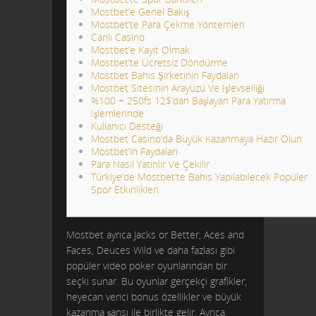
Mostbet’e Genel Bakış
Mostbet’te Para Çekme Yöntemleri
Canlı Casino
Mostbet’e Kayıt Olmak
Mostbet’te Ücretsiz Döndürme
Mostbet Bahis Şirketinin Faydaları
Mostbet Sitesinin Arayüzü Ve Işlevselliği
%100 + 250fs 12$’dan Başlayan Para Yatırma
Işlemlerinde
Kullanıcı Desteği
Mostbet Casino’da Büyük Kazanmaya Hazır Olun
Mostbet’in Faydaları
Para Nasıl Yatırılır Ve Çekilir
Türkiye’de Mostbet’te Bahis Yapılabilecek Popüler
Spor Etkinlikleri
Mostbet ayrıca Jacks or Better, Aces and
Faces, Deuces Wild ve daha fazlası gibi
popüler video poker oyunlarından bir
seçki sunar. Bu oyunlar gerçekçi grafikler,
heyecan verici bonus özellikler ve büyük
kazanma şansı ile birlikte gelir. Ayrıca,