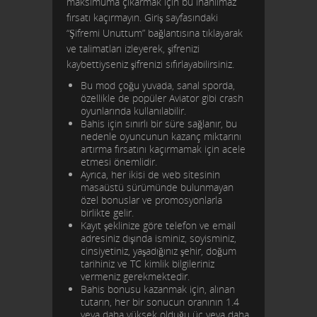
maksimuma çıkarmak için bu inanılmaz
fırsatı kaçırmayın. Giriş sayfasındaki
“Şifremi Unuttum” bağlantısına tıklayarak
ve talimatları izleyerek, şifrenizi
kaybettiyseniz şifrenizi sıfırlayabilirsiniz.
Bu mod çoğu yuvada, sanal sporda,
özellikle de popüler Aviator gibi crash
oyunlarında kullanılabilir.
Bahis için sınırlı bir süre sağlanır, bu
nedenle oyuncunun kazanç miktarını
artırma fırsatını kaçırmamak için acele
etmesi önemlidir.
Ayrıca, her ikisi de web sitesinin
masaüstü sürümünde bulunmayan
özel bonuslar ve promosyonlarla
birlikte gelir.
Kayıt şeklinize göre telefon ve email
adresiniz dışında isminiz, soyisminiz,
cinsiyetiniz, yaşadığınız şehir, doğum
tarihiniz ve TC kimlik bilgileriniz
vermeniz gerekmektedir.
Bahis bonusu kazanmak için, alınan
tutarın, her bir sonucun oranının 1.4
veya daha yüksek olduğu üç veya daha