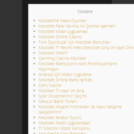
Content
Mostbet’te Masa Oyunları
Mostbet Para Yatırma Ve Çekme Işlemleri
Mostbet Mobil Uygulaması
Mostbet Online Casino
Türk Oyuncular Için Mostbet Bonusları
Mostbet Tr Resmî Web Sitesinde Giriş Ve Kayıt Olm
Mostbet Nedir?
Çevrimiçi Casino Mostbet
Mostbet Bahisçisinin Karlı Promosyonlarını
Kaçırmayın:
Android Için Mobil Uygulama
Mostbet Online Bahis Şirketi
Canlı Casino
Mostbet Tr Kayıt Ve Giriş
Spor Disiplinlerinin Seçimi
Mevcut Bahis Türleri:
Mostbet Müşteri Hizmetleri Ile Nasıl Iletişime
Geçebilirim?
Mostbet Aviator Oyunu
Mostbet Mobil Uygulamaları
Tr Sitesinin Mobil Versiyonu
Mostbet’te Spor Bahisleri