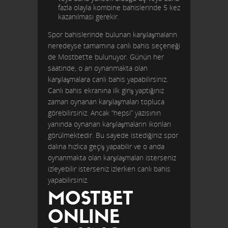
fazla olayla kombine bahislerinde 5 kez
kazanılması gerekir.
Spor bahislerinde bulunan karşılaşmaların
neredeyse tamamına canlı bahis seçeneği
de Mostbet’te bulunuyor. Günün her
saatinde, o an oynanmakta olan
karşılaşmalara canlı bahis yapabilirsiniz.
Canlı bahis ekranına ilk giriş yaptığınız
zaman oynanan karşılaşmaları topluca
görebilirsiniz. Ancak “hepsi” yazısının
yanında oynanan karşılaşmaların ikonları
görülmektedir. Bu sayede istediğiniz spor
dalına hızlıca geçiş yapabilir ve o anda
oynanmakta olan karşılaşmaları isterseniz
izleyebilir isterseniz izlerken canlı bahis
yapabilirsiniz.
MOSTBET
ONLINE