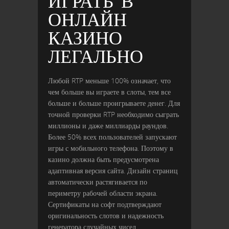
ИГРАТЬ В
ОНЛАЙН
КАЗИНО
ЛЕГАЛЬНО
Любой RTP меньше 100% означает, что
чем больше вы играете в слоты, тем все
больше и больше проигрываете денег. Для
точной проверки RTP необходимо сыграть
миллионы и даже миллиарды раундов.
Более 50% всех пользователей запускают
игры с мобильного телефона. Поэтому в
казино должна быть предусмотрена
адаптивная версия сайта. Дизайн страниц
автоматически растягивается по
периметру рабочей области экрана.
Сертификаты на софт подтверждают
оригинальность слотов и надежность
генератора случайных чисел.