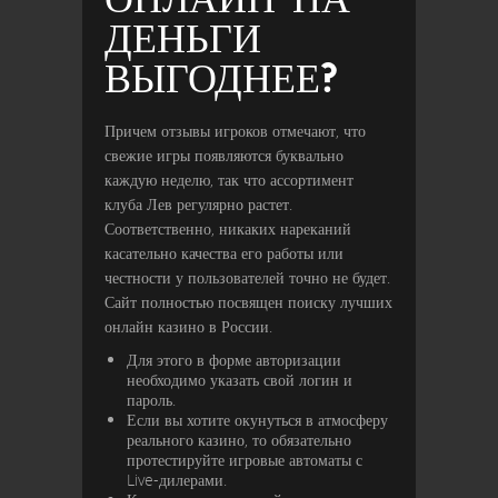
ОНЛАЙН НА
ДЕНЬГИ
ВЫГОДНЕЕ?
Причем отзывы игроков отмечают, что
свежие игры появляются буквально
каждую неделю, так что ассортимент
клуба Лев регулярно растет.
Соответственно, никаких нареканий
касательно качества его работы или
честности у пользователей точно не будет.
Сайт полностью посвящен поиску лучших
онлайн казино в России.
Для этого в форме авторизации
необходимо указать свой логин и
пароль.
Если вы хотите окунуться в атмосферу
реального казино, то обязательно
протестируйте игровые автоматы с
Live-дилерами.