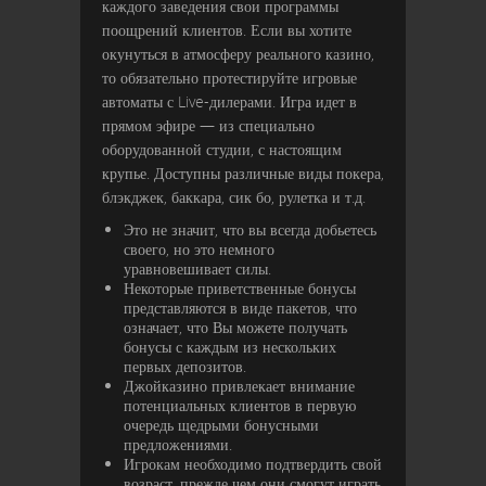
каждого заведения свои программы
поощрений клиентов. Если вы хотите
окунуться в атмосферу реального казино,
то обязательно протестируйте игровые
автоматы с Live-дилерами. Игра идет в
прямом эфире — из специально
оборудованной студии, с настоящим
крупье. Доступны различные виды покера,
блэкджек, баккара, сик бо, рулетка и т.д.
Это не значит, что вы всегда добьетесь
своего, но это немного
уравновешивает силы.
Некоторые приветственные бонусы
представляются в виде пакетов, что
означает, что Вы можете получать
бонусы с каждым из нескольких
первых депозитов.
Джойказино привлекает внимание
потенциальных клиентов в первую
очередь щедрыми бонусными
предложениями.
Игрокам необходимо подтвердить свой
возраст, прежде чем они смогут играть