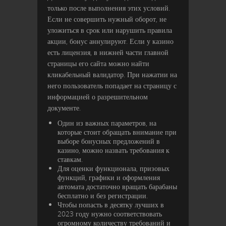
только после выполнения этих условий.
Если не совершить нужный оборот, не
уложиться в срок или нарушить правила
акции, бонус аннулируют. Если у казино
есть лицензия, в нижней части главной
страницы его сайта можно найти
кликабельный валидатор. При нажатии на
него пользователь попадает на страницу с
информацией о разрешительном
документе.
Один из важных параметров, на
которые стоит обращать внимание при
выборе бонусных предложений в
казино, можно назвать требования к
ставкам.
Для оценки функционала, призовых
функций, графики и оформления
автомата достаточно вращать барабаны
бесплатно и без регистрации.
Чтобы попасть в десятку лучших в
2023 году нужно соответствовать
огромному количеству требований и