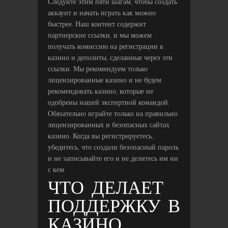
Следуйте этим пяти шагам, чтобы создать
аккаунт и начать играть как можно
быстрее. Наш контент содержит
партнерские ссылки, и мы можем
получать комиссию на регистрации в
казино и депозиты, сделанные через эти
ссылки. Мы рекомендуем только
лицензированные казино и не будем
рекомендовать казино, которые не
одобрены нашей экспертной командой.
Обязательно играйте только на правильно
лицензированных и безопасных сайтах
казино. Когда вы регистрируетесь,
убедитесь, что создали безопасный пароль
и не записывайте его и не делитесь им ни
с кем.
ЧТО ДЕЛАЕТ
ПОДДЕРЖКУ В
КАЗИНО