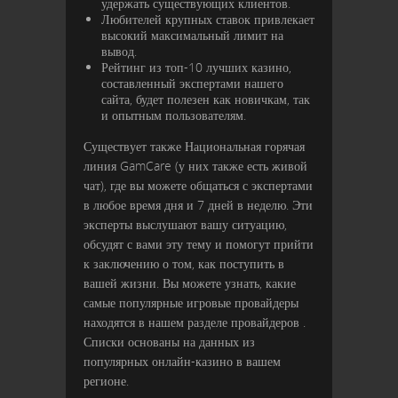
удержать существующих клиентов.
Любителей крупных ставок привлекает
высокий максимальный лимит на
вывод.
Рейтинг из топ-10 лучших казино,
составленный экспертами нашего
сайта, будет полезен как новичкам, так
и опытным пользователям.
Существует также Национальная горячая
линия GamCare (у них также есть живой
чат), где вы можете общаться с экспертами
в любое время дня и 7 дней в неделю. Эти
эксперты выслушают вашу ситуацию,
обсудят с вами эту тему и помогут прийти
к заключению о том, как поступить в
вашей жизни. Вы можете узнать, какие
самые популярные игровые провайдеры
находятся в нашем разделе провайдеров .
Списки основаны на данных из
популярных онлайн-казино в вашем
регионе.