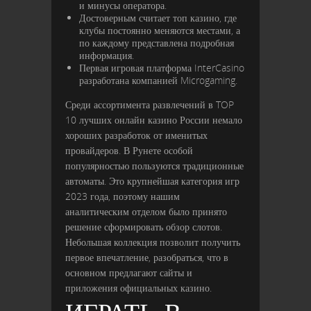
и минусы оператора.
Достоверным считает топ казино, где
клубы постоянно меняются местами, а
по каждому представлена подробная
информация.
Первая игровая платформа InterCasino
разработана компанией Microgaming.
Среди ассортимента развлечений в TOP
10 лучших онлайн казино России немало
хороших разработок от именитых
провайдеров. В Рунете особой
популярностью пользуются традиционные
автоматы. Это крупнейшая категория игр
2023 года, поэтому нашим
аналитическим отделом было принято
решение сформировать обзор слотов.
Небольшая коллекция позволит получить
первое впечатление, разобраться, что в
основном предлагают сайты и
приложения официальных казино.