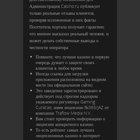
Администрация Casino.ru публикует
только реальные отзывы клиентов,
проверяя изложенные в них факты.
Посетитель портала получает гарантию,
что мнение высказал реальный человек, и
может делать собственные выводы о
честности оператора.
Помните, что лучшее казино в первую
очередь думает о защите своих
клиентов в любое время.
Иногда ссылка для загрузки
приложения расположена на видном
месте (на официальном сайте).
Это заведение зарегистрировано и
действует под строгим надзором
уважаемого регулятора Gaming
Curacao, имея лицензию №365/JAZ от
компании Traflow Media N.V.
Вам стоит проверить информацию о
лицензии конкретного казино.
То есть рейтинг самых лучших
лицензионных казино в интернет