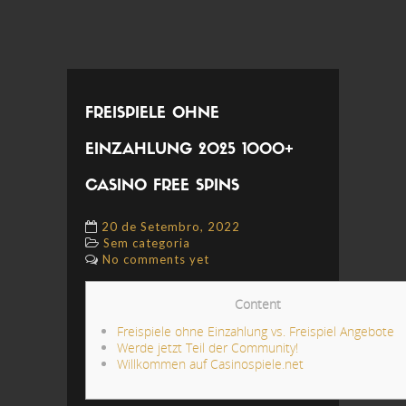
FREISPIELE OHNE
EINZAHLUNG 2025 1000+
CASINO FREE SPINS
20 de Setembro, 2022
Sem categoria
No comments yet
Content
Freispiele ohne Einzahlung vs. Freispiel Angebote
Werde jetzt Teil der Community!
Willkommen auf Casinospiele.net