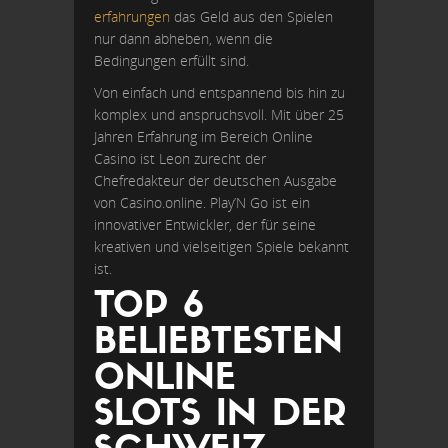
erfahrungen
das Geld aus den Spielen
nur dann abheben, wenn die
Bedingungen erfüllt sind.
Von einfach und entspannend bis hin zu
komplex und anspruchsvoll. Mit über 25
Jahren Erfahrung im Bereich Online
Casino ist Leon zurecht der
Chefredakteur der deutschen Ausgabe
von Casino.online. Play’N Go ist ein
innovativer Entwickler, der für seine
kreativen und vielseitigen Spiele bekannt
ist.
TOP 6
BELIEBTESTEN
ONLINE
SLOTS IN DER