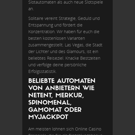
Slotautomaten als auch neue Slotspiele
an.
Solitaire vereint Strategie, Geduld und
Entspannung und fördert die
Konzentration. Wir haben für euch die
besten kostenlosen Varianten
zusammengestellt. Las Vegas, die Stadt
der Lichter und des Glamours, ist ein
beliebtes Reiseziel. Knacke Bestzeiten
und verfolge deine persönliche
Erfolgsstatistik.
BELIEBTE AUTOMATEN
VON ANBIETERN WIE
NETENT, MERKUR,
SPINOMENAL,
GAMOMAT ODER
MYJACKPOT
Am meisten lohnen sich Online Casino