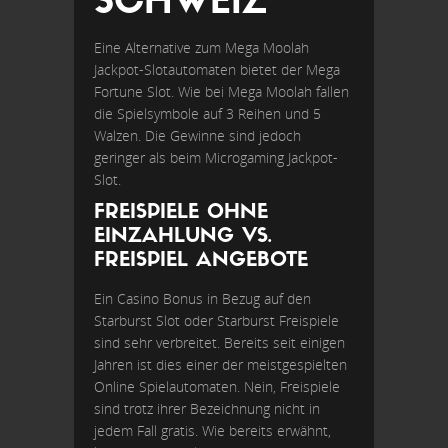
SCHWEIZ
Eine Alternative zum Mega Moolah
Jackpot-Slotautomaten bietet der Mega
Fortune Slot. Wie bei Mega Moolah fallen
die Spielsymbole auf 3 Reihen und 5
Walzen. Die Gewinne sind jedoch
geringer als beim Microgaming Jackpot-
Slot.
FREISPIELE OHNE
EINZAHLUNG VS.
FREISPIEL ANGEBOTE
Ein Casino Bonus in Bezug auf den
Starburst Slot oder Starburst Freispiele
sind sehr verbreitet. Bereits seit einigen
Jahren ist dies einer der meistgespielten
Online Spielautomaten. Nein, Freispiele
sind trotz ihrer Bezeichnung nicht in
jedem Fall gratis. Wie bereits erwähnt,