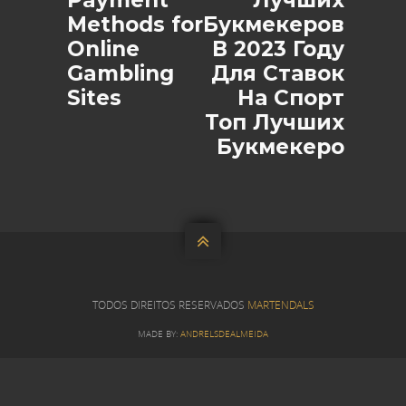
Payment
Лучших
Methods for
Букмекеров
Online
В 2023 Году
Gambling
Для Ставок
Sites
На Спорт
Топ Лучших
Букмекеро

TODOS DIREITOS RESERVADOS
MARTENDALS
MADE BY:
ANDRELSDEALMEIDA