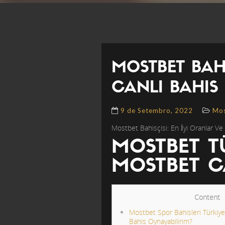
MOSTBET BAHI
CANLI BAHIS
9 de Setembro, 2022
Mos
Mostbet Bahisçisi: En İyi Oranlar V
MOSTBET T
MOSTBET C
Content
Mostbet Spor Bahisleri Türkiye
Bahis Oynayabilirim?