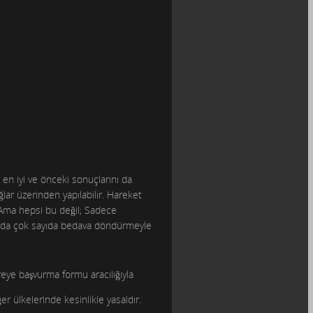
en iyi ve önceki sonuçlarını da
ğlar üzerinden yapılabilir. Hareket
. Ama hepsi bu değil; Sadece
no’da çok sayıda bedava döndürmeyle
eye başvurma formu aracılığıyla
 ülkelerinde kesinlikle yasaldır.