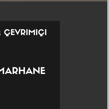
E ÇEVRIMIÇI
UMARHANE