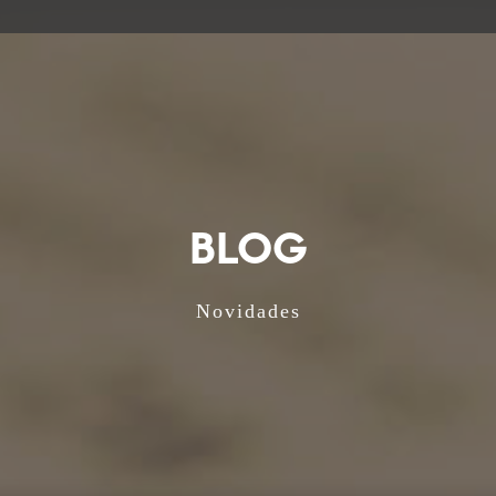
BLOG
Novidades