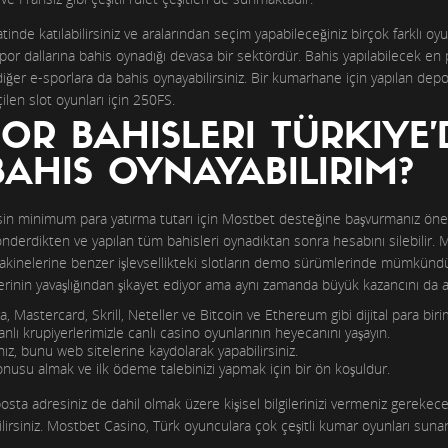
nde katılabilirsiniz ve aralarından seçim yapabileceğiniz birçok farklı oyu
 spor dallarına bahis oynadığı devasa bir sektördür. Bahis yapılabilecek en 
e diğer e-sporlara da bahis oynayabilirsiniz. Bir kumarhane için yapılan d
ilen slot oyunları için 250FS.
OR BAHISLERI TÜRKIYE’
AHIS OYNAYABILIRIM?
esin minimum para yatırma tutarı için Mostbet desteğine başvurmanız öneri
p gönderdikten ve yapılan tüm bahisleri oynadıktan sonra hesabını silebilir
akinelerine benzer işlevsellikteki slotların demo sürümlerinde mümkün
lerinin yavaşlığından şikayet ediyor ama aynı zamanda büyük kazancını da 
a, Mastercard, Skrill, Neteller ve Bitcoin ve Ethereum gibi dijital para bir
anlı krupiyerlerimizle canlı casino oyunlarının heyecanını yaşayın.
ız, bunu web sitelerine kaydolarak yapabilirsiniz.
bonusu almak ve ilk ödeme talebinizi yapmak için bir ön koşuldur.
sta adresiniz de dahil olmak üzere kişisel bilgilerinizi vermeniz gerekecekt
lirsiniz. Mostbet Casino, Türk oyunculara çok çeşitli kumar oyunları sunan