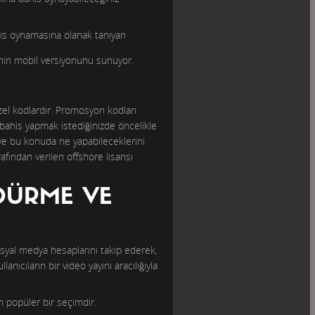
ahis oynamasına olanak tanıyan
inin mobil versiyonunu sunuyor.
zel kodlardır. Promosyon kodları
i bahis yapmak istediğinizde öncelikle
 ve bu konuda ne yapabileceklerini
afından verilen offshore lisansı
NDÜRME VE
sosyal medya hesaplarını takip ederek,
nıcıların bir video yayını aracılığıyla
in popüler bir seçimdir.