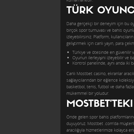
TÜRK OYUNCU
Daha gerçekçi bir deneyim için bu oy
birçok spor turnuvası ve bahis oyunla
izleyebilirsiniz. Platform, kullanıcıla
geliştirmek için canlı yayın, para çekm
Türkiye ve ötesinde en güvenilir 
Oyunun ilerleyişini izleyebilir ve b
Kontrol panelinde, aynı anda iki b
Canlı Mostbet casino, ekranlar aracılı
sağlayıcılarından bir eğlence koleksi
basketbol, tenis, futbol ve daha fazl
mükemmel bir yoludur.
MOSTBET’TEK
Önde gelen spor bahis platformlarınd
duyuyoruz. Mostbet .com’da müşterile
aracılığıyla hizmetlerimize kolayca er