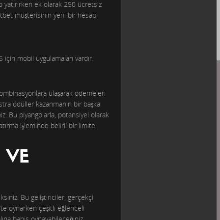
 yatırırken ek olarak 250 ücretsiz
ostbet müşterisinin yeni bir hesap
çin mobil uygulamaları vardır.
n kombinasyonlara ulaşarak ödemeleri
stra ödüller kazanmanın bir başka
iz. Bu piyangolarla, potansiyel olarak
tırma işleminde belirli bir limite
 VE
iniz. Bu geliştiriciler, gerçekçi
t’te oynarken çeşitli eğlenceli
lına bahis oynayabileceğiniz