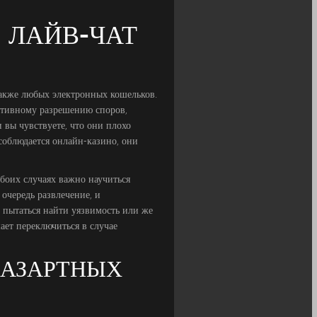
 ЛАЙВ-ЧАТ
 также любых электронных кошельков.
ативному разрешению споров,
 вы чувствуете, что они плохо
соблюдается онлайн-казино, они
обоих случаях важно научиться
очередь развлечение, и
, пытаться найти уязвимость или же
ает переключиться в случае
 АЗАРТНЫХ