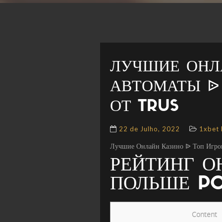
ЛУЧШИЕ ОНЛ
АВТОМАТЫ ᐉ
ОТ TRUS
22 de Julho, 2022
1xbet 
Лучшие Онлайн Казино ᐉ Топ Игров
РЕЙТИНГ О
ПОЛЬШЕ P
Content