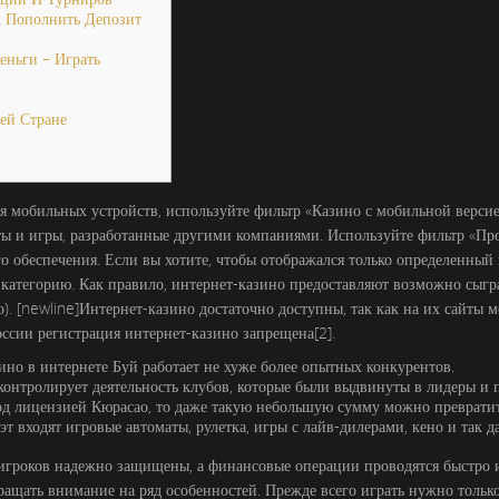
к Пополнить Депозит
еньги – Играть
ей Стране
я мобильных устройств, используйте фильтр «Казино с мобильной версие
ты и игры, разработанные другими компаниями. Используйте фильтр «Про
 обеспечения. Если вы хотите, чтобы отображался только определенный 
атегорию. Как правило, интернет-казино предоставляют возможно сыграт
о). [newline]Интернет-казино достаточно доступны, так как на их сайты
оссии регистрация интернет-казино запрещена[2].
но в интернете Буй работает не хуже более опытных конкурентов.
онтролирует деятельность клубов, которые были выдвинуты в лидеры и п
под лицензией Кюрасао, то даже такую небольшую сумму можно преврат
т входят игровые автоматы, рулетка, игры с лайв-дилерами, кено и так да
игроков надежно защищены, а финансовые операции проводятся быстро 
ращать внимание на ряд особенностей. Прежде всего играть нужно только