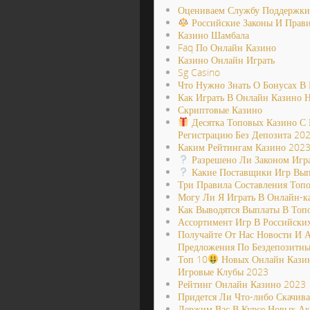
Оцениваем Службу Поддержки
Российские Законы И Прави
Казино Шамбала
Faq По Онлайн Казино
Казино Онлайн Играть
Sg Casino
Что Нужно Знать О Бонусах В
Как Играть В Онлайн Казино 
Скриптовые Казино
Десятка Топовых Казино С 
Регистрацию Без Депозита 20
Каким Рейтингам Казино 202
Разрешено Ли Законом Игра
Какие Поставщики Игр Вы
Три Правила Составления Топ
Могу Ли Я Играть В Онлайн-к
Как Выводятся Выплаты В Топ
Ассортимент Игр В Российски
Получайте От Нас Новости И 
Предложения По Бездепозитн
Топ 10
Новых Онлайн Казин
Игровые Клубы 2023
Рейтинг Онлайн Казино 2023
Придется Ли Что-либо Скачива
Держим Вас В Курсе Новых А