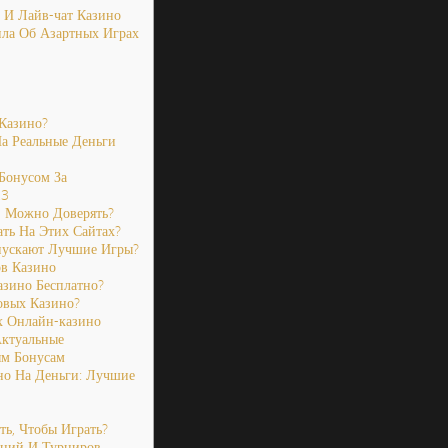
 И Лайв-чат Казино
ла Об Азартных Играх
 Казино?
На Реальные Деньги
Бонусом За
23
3 Можно Доверять?
ть На Этих Сайтах?
пускают Лучшие Игры?
ов Казино
азино Бесплатно?
овых Казино?
х Онлайн-казино
Актуальные
ым Бонусам
о На Деньги: Лучшие
ть, Чтобы Играть?
кций И Турниров