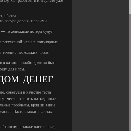
о Вулкан работает в интернете уже
тройства.
что ресурс дорожит своими
 — то денежные потери будут
я регулярной игры в популярные
 течение нескольких часов.
ия в казино онлайн должна быть
еду для игры.
ДОМ ДЕНЕГ
, советуем в качестве теста
гут четко ответить на заданные
альные проблемы, вряд ли такие
дства. Часто ставки в слотах
рейтингом, а также настольные,