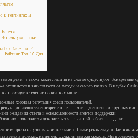
ыплатам
о В Рейтингах И
 Бонуса
 Используют Таике
ты Без Вложений?
— Рейтинг Топ 10 Для
т вывод денег, а также какие лимиты на снятие существуют. Конкретные с
 отличаются в зависимости от методы и самого казино. В клубах Casino-X
атежи проходят в течение нескольких минут.
рждает хорошая репутация среди пользователей.
 репутации являются своевременные выплаты джекпотов и крупных выи
мени ожидания ответа и осведомленности агентов поддержки.
бованию пользователя доказательства легальной работы заведения.
аемые вопросы о лучших казино онлайн. Также рекомендуем Вам ознаком
ить время в поисках, например функции вывода средств. Мы проверяем, н