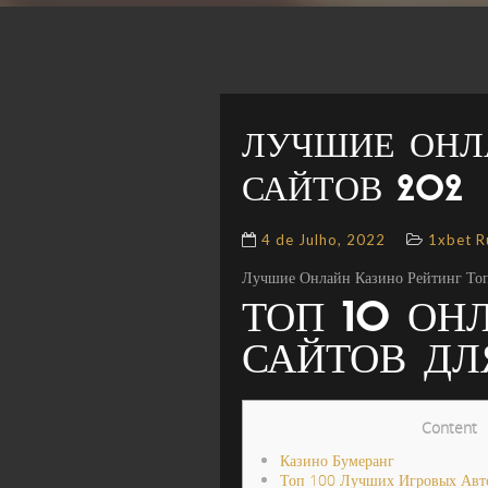
ЛУЧШИЕ ОНЛ
САЙТОВ 202
4 de Julho, 2022
1xbet R
Лучшие Онлайн Казино Рейтинг То
ТОП 10 ОН
САЙТОВ ДЛ
Content
Казино Бумеранг
Топ 100 Лучших Игровых Авт