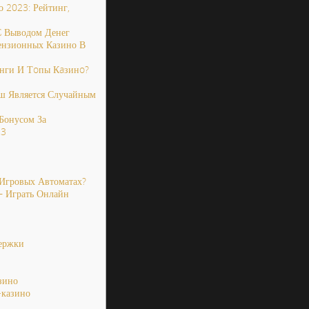
 2023: Рейтинг,
С Выводом Денег
нзионных Казино В
инги И Тoпы Кaзинo?
ш Является Случайным
Бонусом За
23
 Игровых Автоматах?
— Играть Онлайн
ержки
зино
-казино