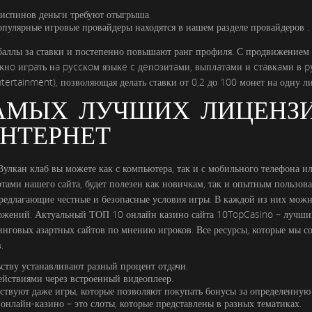
испинов деньги требуют отыгрыша.
опулярные игровые провайдеры находятся в нашем разделе провайдеров .
 баллы за ставки и постепенно повышают ранг профиля. С продвижением
жнo игpaть нa pуccкoм языкe c дeпoзитaми, выплaтaми и cтaвкaми в p
tertainment), позволяющая делать ставки от 0,2 до 100 монет на одну л
МЫХ ЛУЧШИХ ЛИЦЕНЗ
ИНТЕРНЕТ
Вулкан клаб вы можете как с компьютера, так и с мобильного телефона и
тами нашего сайта, будет полезен как новичкам, так и опытным пользова
едлагающие честные и безопасные условия игры. В каждой из них можно
вложений. Актуальный ТОП 10 онлайн казино сайта 10TopCasino – лучш
нговых азартных сайтов по мнению игроков. Все ресурсы, которые мы со
.
ьству устанавливают разный процент отдачи.
ействиями через встроенный видеоплеер.
ствуют даже игры, которые позволяют покупать бонусы за определенную
нлайн-казино – это слоты, которые представлены в разных тематиках.