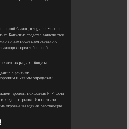
основной баланс, откуда их можно
ланс. Бонусные средства зачисляются
ожно только после многократного
 желающих сорвать большой
 клиентов раздают бонусы.
дание в рейтинг.
 хорошим и как мы определяем,
льшой процент показателя RTP. Если
 в виде выигрыша. Это не значит,
ные игровые заведения, работающие
В