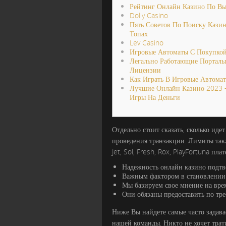
Рейтинг Онлайн Казино По В
Dolly Casino
Пять Советов По Поиску Казин
Топах
Lev Casino
Игровые Автоматы С Покупкой
Легально Работающие Порталы
Лицензии
Как Играть В Игровые Автома
Лучшие Онлайн Казино 2023 
Игры На Деньги
Отдельно стоит сказать, сколько иде
проведения транзакции. Лимиты также
Jet, Sol, Fresh, Rox, PlayFortuna пл
Надежность онлайн казино подтве
Важным фактором в становлении
Мы базируем свое мнение на вре
Они обязаны предоставить по тре
Ниже Вы найдете самые часто задав
нашей команды. Никто не хочет трат