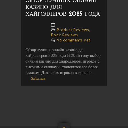
ОБЗОР ЛУЧШИХ ОНЛАЙН
КАЗИНО ДЛЯ
ХАЙРОЛЛЕРОВ 2025 ГОДА
Product Reviews,
Book Reviews
No comments yet
Обзор лучших онлайн казино для
хайроллеров 2025 года В 2025 году выбор
онлайн казино для хайроллеров, игроков с
высокими ставками, становится все более
важным. Для таких игроков важны не...
Saiba mais