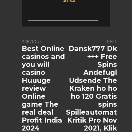
ALSA
PREVIOUS
NEXT
Best Online
Dansk777 Dk
casinos and
+++ Free
you will
Spins
casino
Andefugl
Huuuge
Udsende The
review
Kraken ho ho
Online
ho 120 Gratis
game The
spins
real deal
Spilleautomat
Profit India
Kritik Pro Nov
2024
2021, Klik