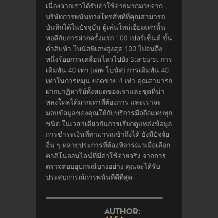
เนื่องจากเราได้รับค่าใช้จ่ายมากมายจาก
บริษัทการพนันทางโทรศัพท์ที่คุณสามารถ
บันทึกได้ในปัจจุบัน ผู้เล่นใหม่เอี่ยมเท่านั้น
พอดีกับการฝากครั้งแรก 100 เปอร์เซ็นต์ ขั้น
ต่ำสิบห้า โบนัสพิเศษสูงสุด 100 ไปจนถึง
หนึ่งร้อยการเคลื่อนไหวไปยัง Starburst การ
เดิมพัน 40 เท่า (เดพ โบนัส) การเดิมพัน 40
เท่าในการหมุน ยอดขาย 4 เท่า คุณสามารถ
ฝากปาฏิหาริย์ทั้งหมดของเราและชุดที่น่า
หลงใหลได้มากเท่าที่ต้องการ และเราจะ
มอบข้อมูลของคุณให้กับบริการมือถือแทบทุก
ชนิด ในเวลาเดียวกันการเรียกดูแหล่งข้อมูล
การชำระเงินที่สามารถเข้าถึงได้ ยังมีปัจจัย
อื่น ๆ หลายประการที่ต้องพิจารณาเมื่อเลือก
คาสิโนออนไลน์ที่มีค่าใช้จ่ายจริง จากการ
ตรวจสอบอุปกรณ์บางอย่าง คุณจะได้รับ
ประสบการณ์การพนันที่ดีที่สุด
AUTHOR: