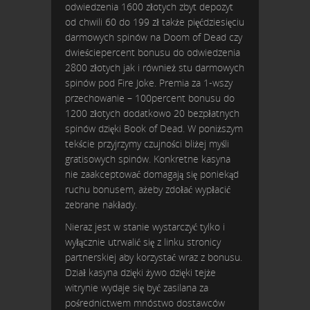
odwiedzenia 1600 złotych zbyt depozyt
od chwili 60 do 199 zł także pięćdziesięciu
darmowych spinów na Doom of Dead czy
dwieściepercent bonusu do odwiedzenia
2800 złotych jak i również stu darmowych
spinów pod Fire Joke. Premia za 1-wszy
przechowanie – 100percent bonusu do
1200 złotych dodatkowo 20 bezpłatnych
spinów dzięki Book of Dead. W poniższym
tekście przyjrzymy czujności bliżej myśli
gratisowych spinów. Konkretne kasyna
nie zaakceptować domagają się poniekąd
ruchu bonusem, ażeby zdołać wypłacić
zebrane nakłady.
Nieraz jest w stanie wystarczyć tylko i
wyłącznie utrwalić się z linku stronicy
partnerskiej aby korzystać wraz z bonusu.
Dział kasyna dzięki żywo dzięki tejże
witrynie wydaje się być zasilana za
pośrednictwem mnóstwo dostawców