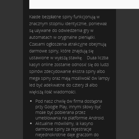
Każde bezpłatne spiny funkcjonują w
znacznym stopniu identycznie, ponieważ
są używane do odwiedzenia gry w
automatach w oryginalne pieniążki.
Czasami ogłoszenia atrakcyjne obejmują
darmowe spiny, które znajdują się
ustawione w wyższą stawkę.
Duża liczba
kasyn online zostanie odnosić się do ludzi
spinów zdecydowanie ekstra spiny albo
mega spiny oraz mają możliwość ów lampy
led być adekwatne do cztery zł albo
większą ilość wiadomości.
Pod nasz chwilę ów firma dostępna
przy Google Play, innymi słowy być
może być pobierana przez
umeblowania na platformie Android.
Aktualnie mówiliśmy, iż kasyno
darmowe spiny za rejestracje
niejednokrotnie daje graczom do