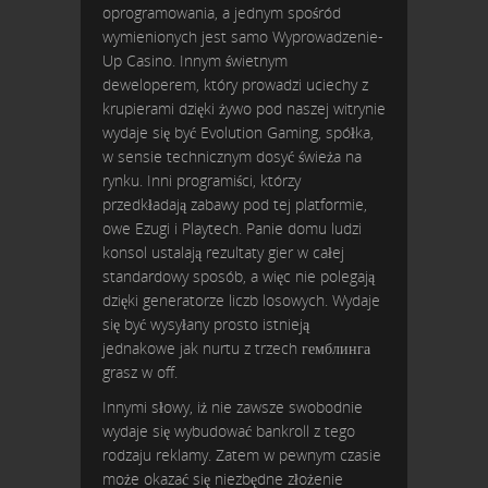
oprogramowania, a jednym spośród
wymienionych jest samo Wyprowadzenie-
Up Casino. Innym świetnym
deweloperem, który prowadzi uciechy z
krupierami dzięki żywo pod naszej witrynie
wydaje się być Evolution Gaming, spółka,
w sensie technicznym dosyć świeża na
rynku. Inni programiści, którzy
przedkładają zabawy pod tej platformie,
owe Ezugi i Playtech. Panie domu ludzi
konsol ustalają rezultaty gier w całej
standardowy sposób, a więc nie polegają
dzięki generatorze liczb losowych. Wydaje
się być wysyłany prosto istnieją
jednakowe jak nurtu z trzech гемблинга
grasz w off.
Innymi słowy, iż nie zawsze swobodnie
wydaje się wybudować bankroll z tego
rodzaju reklamy. Zatem w pewnym czasie
może okazać się niezbędne złożenie