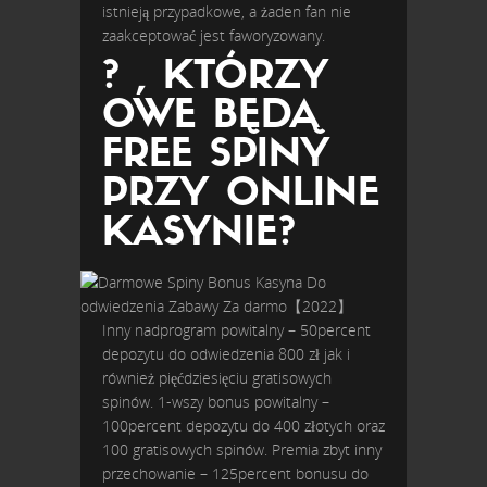
istnieją przypadkowe, a żaden fan nie
zaakceptować jest faworyzowany.
? , KTÓRZY
OWE BĘDĄ
FREE SPINY
PRZY ONLINE
KASYNIE?
Inny nadprogram powitalny – 50percent
depozytu do odwiedzenia 800 zł jak i
również pięćdziesięciu gratisowych
spinów. 1-wszy bonus powitalny –
100percent depozytu do 400 złotych oraz
100 gratisowych spinów. Premia zbyt inny
przechowanie – 125percent bonusu do