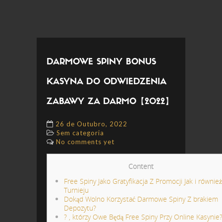
DARMOWE SPINY BONUS
KASYNA DO ODWIEDZENIA
ZABAWY ZA DARMO【2022】
26 de Outubro, 2022
Sem categoria
No comments yet
Content
Free Spiny Jako Gratyfikacja Z Promocji Jak i również
Turnieju
Dokąd Wolno Korzystać Darmowe Spiny Z brakiem
Depozytu?
? , którzy Owe Będą Free Spiny Przy Online Kasynie